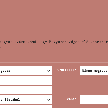
HÍREK
CÍM
VERSENYEK
EMAIL
infokozpont@bmc.hu
KIADVÁNYOK
TELEFON
magyar származású vagy Magyarországon élő zeneszer
KAPCSOLAT
.
NYITVA TARTÁS
SZÜLETETT:
VAGY: