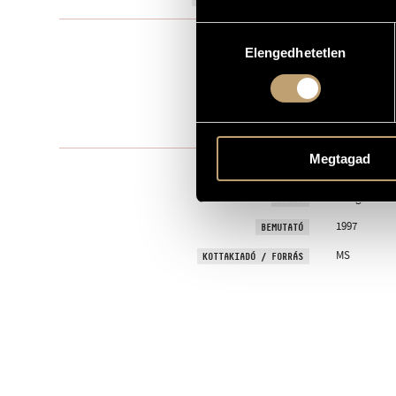
Hozzájárulás
Szólóhang(o
TÍPUS
Elengedhetetlen
kiválasztása
2
ELŐADÓK SZÁMA
S., pf.
ELŐADÓI APPARÁTUS
One movem
TÉTELEK, RÉSZEK
Megtagad
GYURKOVICS,
SZÖVEG
Hungarian
NYELV
1997
BEMUTATÓ
MS
KOTTAKIADÓ / FORRÁS