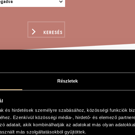
KERESÉS
Részletek
bet
ál
mak és hirdetések személyre szabásához, közösségi funkciók biz
hez. Ezenkívül közösségi média-, hirdető- és elemező partner
zó adatait, akik kombinálhatják az adatokat más olyan adatokka
sznált más szolgáltatásokból gyűjtöttek.