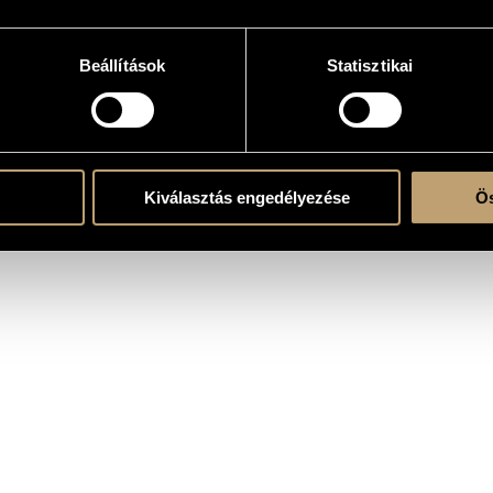
k)ra és szólóhangszer(ek)re
Beállítások
Statisztikai
ent
Kiválasztás engedélyezése
Ös
 Tibor