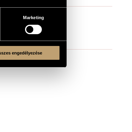
Marketing
szes engedélyezése