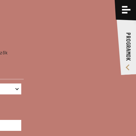
PROGRAMOK
KÉPZÉSEK
PROGRAMOK
RÓLUNK
zők
VIDEÓ GALÉRIA