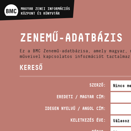
MŰVÉSZADATBÁZIS
MAGYAR ZENEI INFORMÁCIÓS
KÖZPONT ÉS KÖNYVTÁR
ZENEMŰ-ADATBÁZIS
ZENEMŰ-ADATBÁZIS
ZENEI KÖNYVTÁR, ONLINE
KATALÓGUS
Ez a BMC Zenemű-adatbázisa, amely magyar, 
műveivel kapcsolatos információt tartalmaz
KERESŐ
SZERZŐ:
EREDETI / MAGYAR CÍM:
IDEGEN NYELVŰ / ANGOL CÍM:
KELETKEZÉS ÉVE: