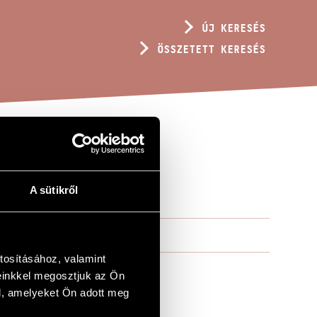
ÚJ KERESÉS
ÖSSZETETT KERESÉS
A sütikről
tosításához, valamint
einkkel megosztjuk az Ön
l, amelyeket Ön adott meg