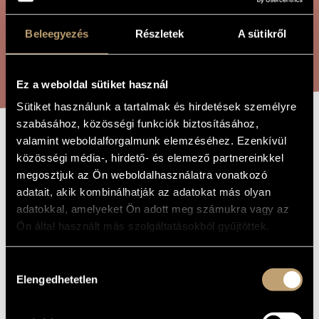
ÖSSZETETT KERESÉS
MŰVÉSZADATBÁZIS
Beleegyezés
Részletek
A sütikről
ZENEMŰ-ADATBÁZIS
KERESÉS
ZENEI KÖNYVTÁR, ONLINE KATALÓGUS
Ez a weboldal sütiket használ
Sütiket használunk a tartalmak és hirdetések személyre
szabásához, közösségi funkciók biztosításához,
valamint weboldalforgalmunk elemzéséhez. Ezenkívül
DON JUAN
A MŰ CÍME
közösségi média-, hirdető- és elemező partnereinkkel
megosztjuk az Ön weboldalhasználatra vonatkozó
adatait, akik kombinálhatják az adatokat más olyan
Ránki György
ZENESZERZŐ
adatokkal, amelyeket Ön adott meg számukra vagy az
Don Juan
EREDETI /
Ön által használt más szolgáltatásokból gyűjtöttek.
MAGYAR CÍM
Don Juan
IDEGEN
NYELVŰ /
Hozzájárulás
ANGOL CÍM
Elengedhetetlen
kiválasztása
1957
A MŰ
KELETKEZÉSI
ÉVE