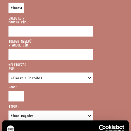
EREDETI /
MAGYAR CÍM:
CÍM
IDEGEN NYELVŰ
/ ANGOL CÍM:
EMAIL
infokozpont@bmc.hu
KELETKEZÉS
ÉVE:
TELEFON
VAGY:
NYITVA TARTÁS
TÍPUS:
ÚJ KERESÉS