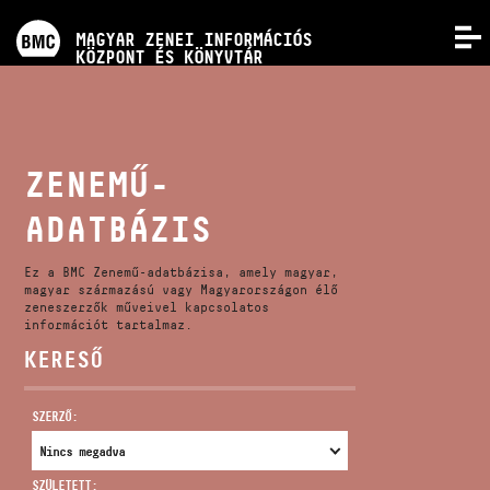
PROGRAMOK
MAGYAR ZENEI INFORMÁCIÓS
MENÜ
KÖZPONT ÉS KÖNYVTÁR
VERSENYEK
KÉPZÉSEK
ZENEMŰ-
ADATBÁZIS
KIADVÁNYOK
Ez a BMC Zenemű-adatbázisa, amely magyar,
RÓLUNK
magyar származású vagy Magyarországon élő
zeneszerzők műveivel kapcsolatos
információt tartalmaz.
KERESŐ
KAPCSOLAT
SZERZŐ:
VIDEÓ GALÉRIA
SZÜLETETT: