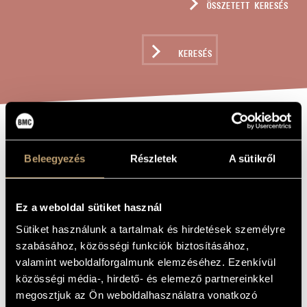
ÖSSZETETT KERESÉS
MŰVÉSZADATBÁZIS
ZENEMŰ-ADATBÁZIS
KERESÉS
ZENEI KÖNYVTÁR, ONLINE KATALÓGUS
PRELUDIUM,
A MŰ CÍME
Beleegyezés
Részletek
A sütikről
INVOCATIO,
POSTLUDIO, OP.
54
Ez a weboldal sütiket használ
Sütiket használunk a tartalmak és hirdetések személyre
szabásához, közösségi funkciók biztosításához,
Tihanyi László
ZENESZERZŐ
valamint weboldalforgalmunk elemzéséhez. Ezenkívül
közösségi média-, hirdető- és elemező partnereinkkel
Preludium, Invocatio, Postludio, Op. 54
EREDETI /
MAGYAR CÍM
megosztjuk az Ön weboldalhasználatra vonatkozó