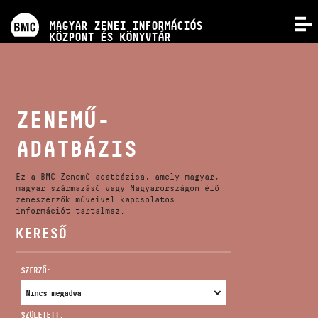
PROGRAMOK
MAGYAR ZENEI INFORMÁCIÓS
MENÜ
KÖZPONT ÉS KÖNYVTÁR
VERSENYEK
KÉPZÉSEK
ZENEMŰ-
ADATBÁZIS
KIADVÁNYOK
Ez a BMC Zenemű-adatbázisa, amely magyar,
RÓLUNK
magyar származású vagy Magyarországon élő
zeneszerzők műveivel kapcsolatos
információt tartalmaz.
KERESŐ
KAPCSOLAT
SZERZŐ:
VIDEÓ GALÉRIA
SZÜLETETT: