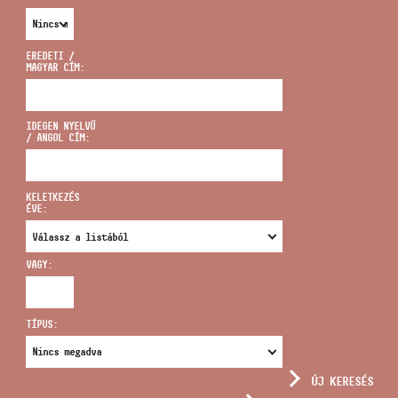
EREDETI /
MAGYAR CÍM:
CÍM
IDEGEN NYELVŰ
/ ANGOL CÍM:
EMAIL
infokozpont@bmc.hu
KELETKEZÉS
ÉVE:
TELEFON
VAGY:
NYITVA TARTÁS
TÍPUS:
ÚJ KERESÉS