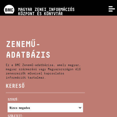
PROGRAMOK
MAGYAR ZENEI INFORMÁCIÓS
MENÜ
KÖZPONT ÉS KÖNYVTÁR
VERSENYEK
KÉPZÉSEK
ZENEMŰ-
ADATBÁZIS
KIADVÁNYOK
Ez a BMC Zenemű-adatbázisa, amely magyar,
RÓLUNK
magyar származású vagy Magyarországon élő
zeneszerzők műveivel kapcsolatos
információt tartalmaz.
KERESŐ
KAPCSOLAT
SZERZŐ:
VIDEÓ GALÉRIA
SZÜLETETT: