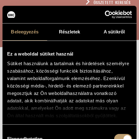
ÖSSZETETT KERESÉS
MŰVÉSZADATBÁZIS
ZENEMŰ-ADATBÁZIS
KERESÉS
Beleegyezés
Részletek
A sütikről
ZENEI KÖNYVTÁR, ONLINE KATALÓGUS
Ez a weboldal sütiket használ
BÉKÉSI DALOK
Sütiket használunk a tartalmak és hirdetések személyre
A MŰ CÍME
szabásához, közösségi funkciók biztosításához,
valamint weboldalforgalmunk elemzéséhez. Ezenkívül
Pászti Miklós
ZENESZERZŐ
közösségi média-, hirdető- és elemező partnereinkkel
megosztjuk az Ön weboldalhasználatra vonatkozó
Békési dalok
EREDETI /
adatait, akik kombinálhatják az adatokat más olyan
MAGYAR CÍM
adatokkal, amelyeket Ön adott meg számukra vagy az
Songs from Békés
IDEGEN
NYELVŰ /
Ön által használt más szolgáltatásokból gyűjtöttek.
ANGOL CÍM
To Klára Szentendrei
AJÁNLÁS
Hozzájárulás
1982
A MŰ
Elengedhetetlen