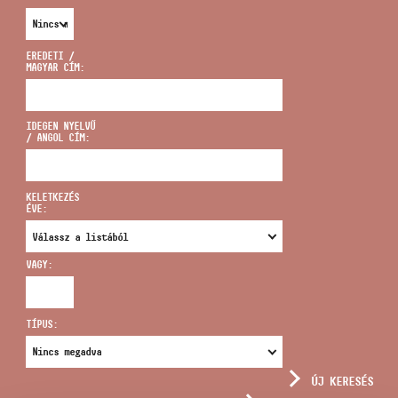
EREDETI /
MAGYAR CÍM:
CÍM
IDEGEN NYELVŰ
/ ANGOL CÍM:
EMAIL
infokozpont@bmc.hu
KELETKEZÉS
ÉVE:
TELEFON
VAGY:
NYITVA TARTÁS
TÍPUS:
ÚJ KERESÉS