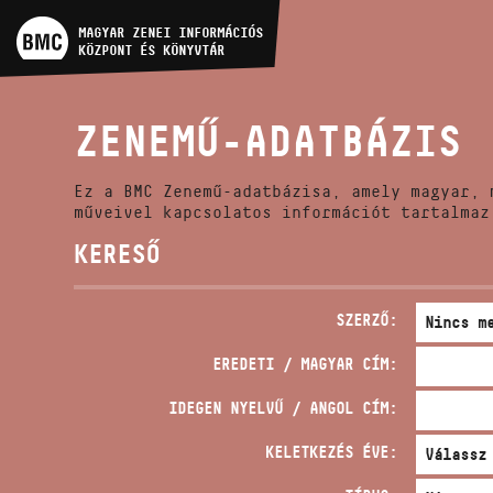
MŰVÉSZADATBÁZIS
MAGYAR ZENEI INFORMÁCIÓS
KÖZPONT ÉS KÖNYVTÁR
ZENEMŰ-ADATBÁZIS
ZENEMŰ-ADATBÁZIS
ZENEI KÖNYVTÁR, ONLINE
KATALÓGUS
Ez a BMC Zenemű-adatbázisa, amely magyar, 
műveivel kapcsolatos információt tartalmaz
KERESŐ
SZERZŐ:
EREDETI / MAGYAR CÍM:
IDEGEN NYELVŰ / ANGOL CÍM:
KELETKEZÉS ÉVE: