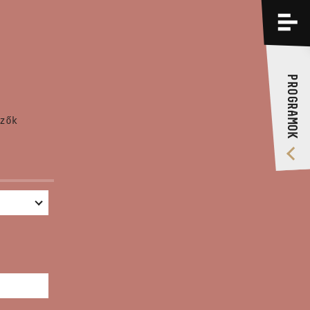
PROGRAMOK
KÉPZÉSEK
PROGRAMOK
RÓLUNK
zők
VIDEÓ GALÉRIA