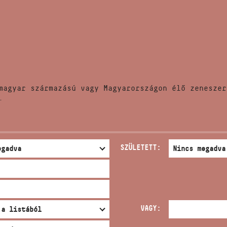
HÍREK
CÍM
VERSENYEK
EMAIL
infokozpont@bmc.hu
KIADVÁNYOK
TELEFON
magyar származású vagy Magyarországon élő zeneszer
KAPCSOLAT
.
NYITVA TARTÁS
SZÜLETETT:
VAGY: