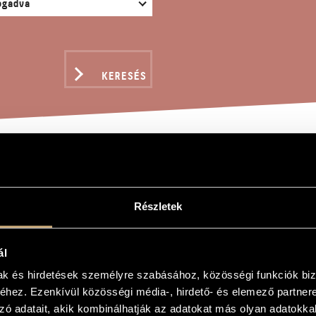
KERESÉS
ONTÁLI LAKODALMAS
Részletek
ál
akodalmas
mak és hirdetések személyre szabásához, közösségi funkciók biz
akodalmas
hez. Ezenkívül közösségi média-, hirdető- és elemező partner
zó adatait, akik kombinálhatják az adatokat más olyan adatokka