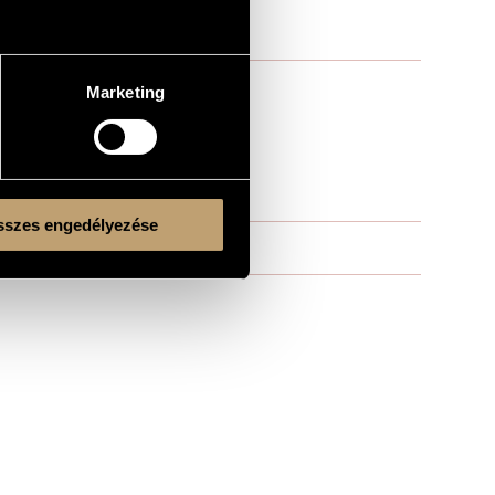
Marketing
szes engedélyezése