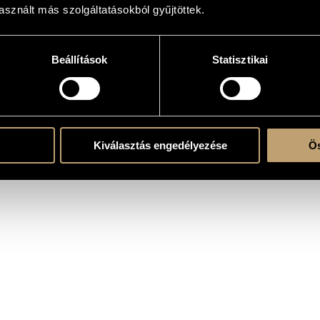
sznált más szolgáltatásokból gyűjtöttek.
k)ra és szólóhangszer(ek)re
Beállítások
Statisztikai
Kiválasztás engedélyezése
Ös
ent