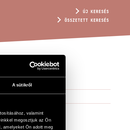
ÚJ KERESÉS
ÖSSZETETT KERESÉS
A sütikről
tosításához, valamint
einkkel megosztjuk az Ön
l, amelyeket Ön adott meg