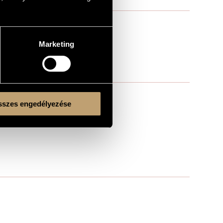
Marketing
szes engedélyezése