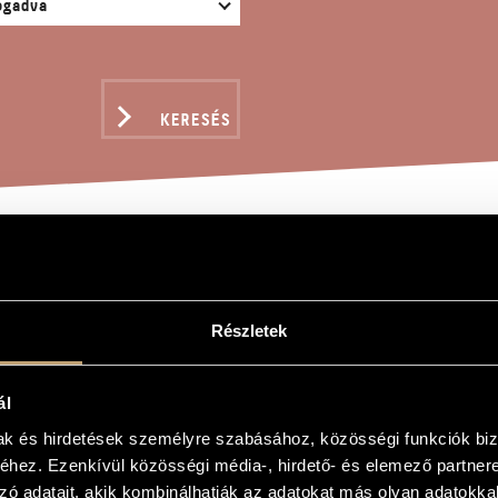
KERESÉS
AS DALOK
Részletek
ál
mak és hirdetések személyre szabásához, közösségi funkciók biz
1848
hez. Ezenkívül közösségi média-, hirdető- és elemező partner
zó adatait, akik kombinálhatják az adatokat más olyan adatokka