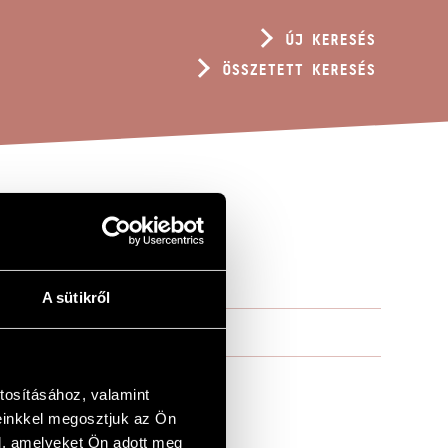
ÚJ KERESÉS
ÖSSZETETT KERESÉS
A sütikről
tosításához, valamint
einkkel megosztjuk az Ön
l, amelyeket Ön adott meg