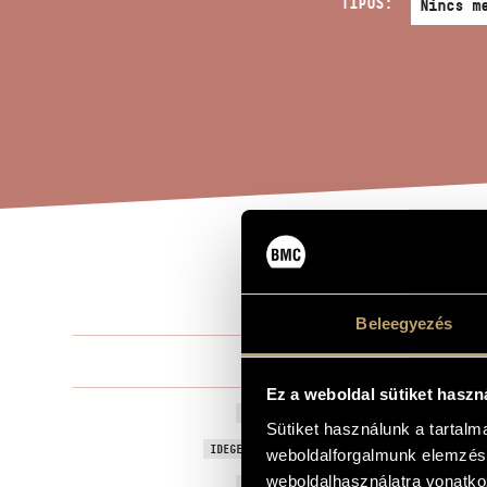
TÍPUS:
48-
A MŰ CÍME
Beleegyezés
Pászti Miklós
ZENESZERZŐ
Ez a weboldal sütiket haszn
48-as dalok
EREDETI / MAGYAR CÍM
Sütiket használunk a tartal
Songs from 
IDEGEN NYELVŰ / ANGOL CÍM
weboldalforgalmunk elemzésé
weboldalhasználatra vonatko
1973
A MŰ KELETKEZÉSI ÉVE