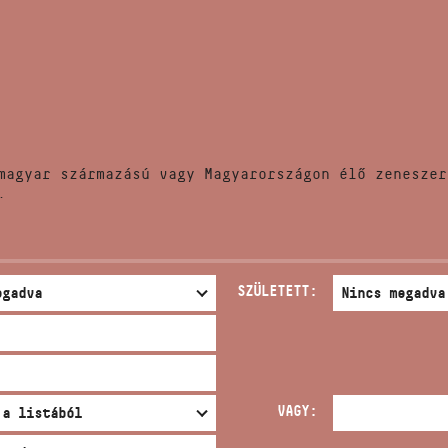
HÍREK
CÍM
VERSENYEK
EMAIL
infokozpont@bmc.hu
KIADVÁNYOK
TELEFON
magyar származású vagy Magyarországon élő zeneszer
KAPCSOLAT
.
NYITVA TARTÁS
SZÜLETETT:
VAGY: