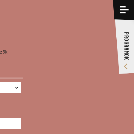
PROGRAMOK
KÉPZÉSEK
PROGRAMOK
RÓLUNK
zők
VIDEÓ GALÉRIA