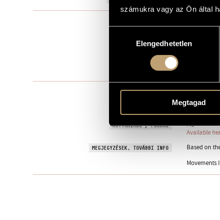
számukra vagy az Ön által ha
Kórusmű a c
TÍPUS
Hozzájárulás
mixed choir (
ELŐADÓI APPARÁTUS
Elengedhetetlen
kiválasztása
1. Kossuth La
TÉTELEK, RÉSZEK
2. Hazám, 
3. Megütik a
Folk song(s)
SZÖVEG
Megtagad
Hungarian
NYELV
MS
KOTTAKIADÓ / FORRÁS
Available he
Based on the
MEGJEGYZÉSEK, TOVÁBBI INFO
Movements II