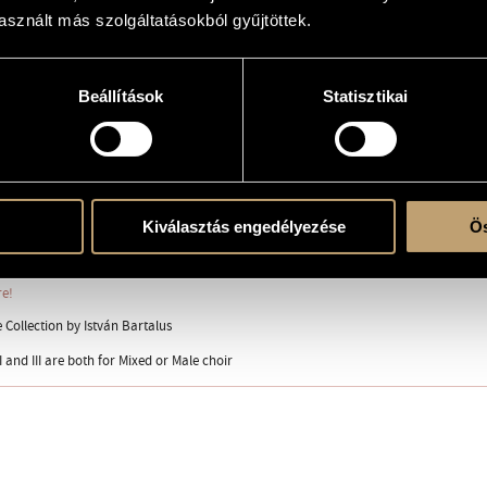
sznált más szolgáltatásokból gyűjtöttek.
appella
3 part) or male choir (3 part)
Beállítások
Statisztikai
jos azt írta
hazám
 rézdobot
Kiválasztás engedélyezése
Ös
re!
 Collection by István Bartalus
 and III are both for Mixed or Male choir