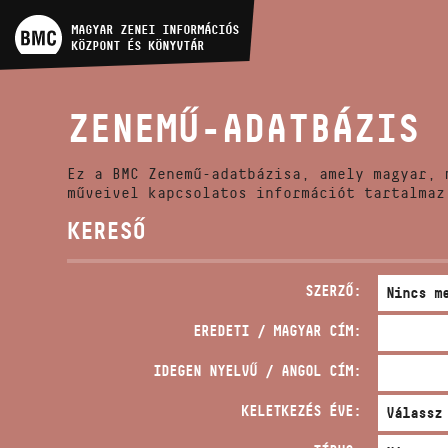
MŰVÉSZADATBÁZIS
MAGYAR ZENEI INFORMÁCIÓS
KÖZPONT ÉS KÖNYVTÁR
ZENEMŰ-ADATBÁZIS
ZENEMŰ-ADATBÁZIS
ZENEI KÖNYVTÁR, ONLINE
KATALÓGUS
Ez a BMC Zenemű-adatbázisa, amely magyar, 
műveivel kapcsolatos információt tartalmaz
KERESŐ
SZERZŐ:
EREDETI / MAGYAR CÍM:
IDEGEN NYELVŰ / ANGOL CÍM:
KELETKEZÉS ÉVE: