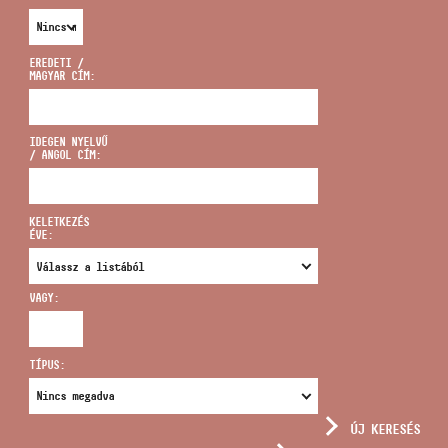
EREDETI /
MAGYAR CÍM:
CÍM
IDEGEN NYELVŰ
/ ANGOL CÍM:
EMAIL
infokozpont@bmc.hu
KELETKEZÉS
ÉVE:
TELEFON
VAGY:
NYITVA TARTÁS
TÍPUS:
ÚJ KERESÉS