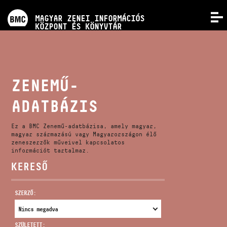
PROGRAMOK
MAGYAR ZENEI INFORMÁCIÓS
MENÜ
KÖZPONT ÉS KÖNYVTÁR
VERSENYEK
KÉPZÉSEK
ZENEMŰ-
ADATBÁZIS
KIADVÁNYOK
Ez a BMC Zenemű-adatbázisa, amely magyar,
RÓLUNK
magyar származású vagy Magyarországon élő
zeneszerzők műveivel kapcsolatos
információt tartalmaz.
KERESŐ
KAPCSOLAT
SZERZŐ:
VIDEÓ GALÉRIA
SZÜLETETT: