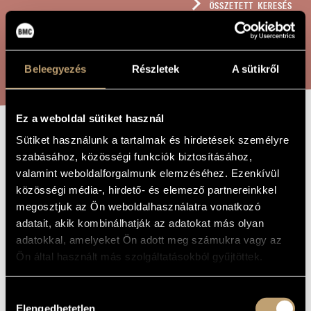
ÖSSZETETT KERESÉS
MŰVÉSZADATBÁZIS
ZENEMŰ-ADATBÁZIS
KERESÉS
Beleegyezés
Részletek
A sütikről
ZENEI KÖNYVTÁR, ONLINE KATALÓGUS
Ez a weboldal sütiket használ
Sütiket használunk a tartalmak és hirdetések személyre
ÁTIRAT -
A MŰ CÍME
szabásához, közösségi funkciók biztosításához,
MUSSZORGSZKIJ:
valamint weboldalforgalmunk elemzéséhez. Ezenkívül
ZENEI PORTRÉK
közösségi média-, hirdető- és elemező partnereinkkel
megosztjuk az Ön weboldalhasználatra vonatkozó
(I. SOROZAT)
adatait, akik kombinálhatják az adatokat más olyan
adatokkal, amelyeket Ön adott meg számukra vagy az
Ön által használt más szolgáltatásokból gyűjtöttek.
Szervánszky Endre
ZENESZERZŐ
Átirat - Musszorgszkij: Zenei portrék (I. sorozat)
EREDETI /
Hozzájárulás
MAGYAR CÍM
Elengedhetetlen
kiválasztása