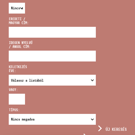
EREDETI /
MAGYAR CÍM:
CÍM
IDEGEN NYELVŰ
/ ANGOL CÍM:
EMAIL
infokozpont@bmc.hu
KELETKEZÉS
ÉVE:
TELEFON
VAGY:
NYITVA TARTÁS
TÍPUS:
ÚJ KERESÉS