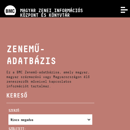
PROGRAMOK
MAGYAR ZENEI INFORMÁCIÓS
MENÜ
KÖZPONT ÉS KÖNYVTÁR
VERSENYEK
KÉPZÉSEK
ZENEMŰ-
ADATBÁZIS
KIADVÁNYOK
Ez a BMC Zenemű-adatbázisa, amely magyar,
RÓLUNK
magyar származású vagy Magyarországon élő
zeneszerzők műveivel kapcsolatos
információt tartalmaz.
KERESŐ
KAPCSOLAT
SZERZŐ:
VIDEÓ GALÉRIA
SZÜLETETT: