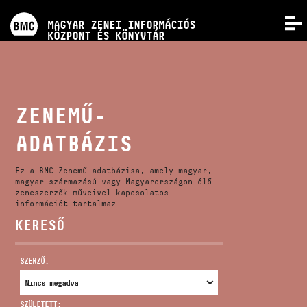
PROGRAMOK
MAGYAR ZENEI INFORMÁCIÓS
MENÜ
KÖZPONT ÉS KÖNYVTÁR
VERSENYEK
KÉPZÉSEK
ZENEMŰ-
ADATBÁZIS
KIADVÁNYOK
Ez a BMC Zenemű-adatbázisa, amely magyar,
RÓLUNK
magyar származású vagy Magyarországon élő
zeneszerzők műveivel kapcsolatos
információt tartalmaz.
KERESŐ
KAPCSOLAT
SZERZŐ:
VIDEÓ GALÉRIA
SZÜLETETT: