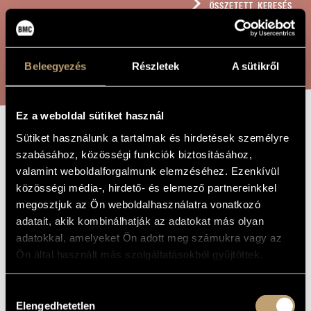
ÖSSZETETT KERESÉS
MŰVÉSZADATBÁZIS
ZENEMŰ-ADATBÁZIS
KERESÉS
Beleegyezés
Részletek
A sütikről
ZENEI KÖNYVTÁR, ONLINE KATALÓGUS
Ez a weboldal sütiket használ
Sütiket használunk a tartalmak és hirdetések személyre
ÁROKPARTI
A MŰ CÍME
szabásához, közösségi funkciók biztosításához,
KÖKÉNY
valamint weboldalforgalmunk elemzéséhez. Ezenkívül
közösségi média-, hirdető- és elemező partnereinkkel
megosztjuk az Ön weboldalhasználatra vonatkozó
Szervánszky Endre
ZENESZERZŐ
adatait, akik kombinálhatják az adatokat más olyan
adatokkal, amelyeket Ön adott meg számukra vagy az
Árokparti kökény
EREDETI /
MAGYAR CÍM
Ön által használt más szolgáltatásokból gyűjtöttek.
Sloe on the Embankment
IDEGEN
NYELVŰ /
ANGOL CÍM
Hozzájárulás
Elengedhetetlen
Népdal
ALCÍM
kiválasztása