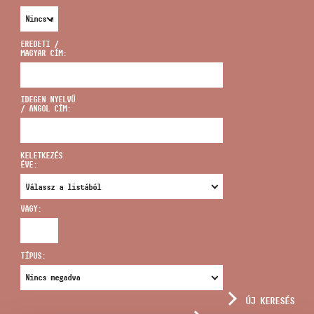
EREDETI /
MAGYAR CÍM:
CÍM
IDEGEN NYELVŰ
/ ANGOL CÍM:
EMAIL
infokozpont@bmc.hu
KELETKEZÉS
ÉVE:
TELEFON
VAGY:
NYITVA TARTÁS
TÍPUS:
ÚJ KERESÉS