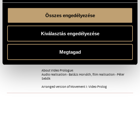
2. Torz Mephistopheles
2
Összes engedélyezése
3. Torz Gretchen
3
4. Torz Faust
4
Kiválasztás engedélyezése
Composed: 2008 - 2011
MEGJEGYZÉSEK,
TOVÁBBI INFO
The piece was written for the New Hungarian Music Forum
Megtagad
Composition Competition 2011 and won 1st Prize in the
Orchestral Category (Title: "The Faust´s in the Enchanted
Castle)
About Video Prologue:
Audio realisation - Balázs Horváth, film realisation - Péter
Sebők
Arranged version of Movement I: Video Prolog