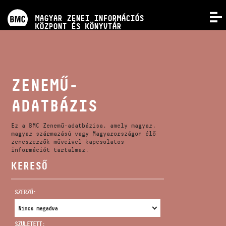
PROGRAMOK
MAGYAR ZENEI INFORMÁCIÓS
MENÜ
KÖZPONT ÉS KÖNYVTÁR
VERSENYEK
KÉPZÉSEK
ZENEMŰ-
ADATBÁZIS
KIADVÁNYOK
Ez a BMC Zenemű-adatbázisa, amely magyar,
RÓLUNK
magyar származású vagy Magyarországon élő
zeneszerzők műveivel kapcsolatos
információt tartalmaz.
KERESŐ
KAPCSOLAT
SZERZŐ:
VIDEÓ GALÉRIA
SZÜLETETT: