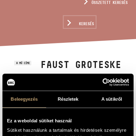
ÖSSZETETT KERESÉS
MŰVÉSZADATBÁZIS
ZENEMŰ-ADATBÁZIS
KERESÉS
ZENEI KÖNYVTÁR, ONLINE KATALÓGUS
FAUST GROTESKE
A MŰ CÍME
Horváth Balázs
ZENESZERZŐ
Faust Groteske
EREDETI /
Beleegyezés
Részletek
A sütikről
MAGYAR CÍM
Faust Groteske
IDEGEN
NYELVŰ /
ANGOL CÍM
Ez a weboldal sütiket használ
Szimfonikus zenekarra, DVD-lejátszóval
ALCÍM
Sütiket használunk a tartalmak és hirdetések személyre
2011
A MŰ