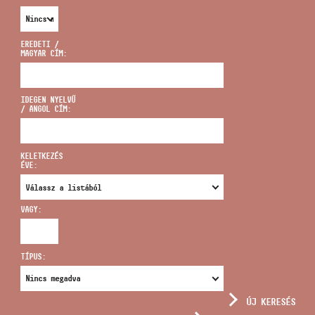
EREDETI /
MAGYAR CÍM:
CÍM
IDEGEN NYELVŰ
/ ANGOL CÍM:
EMAIL
infokozpont@bmc.hu
KELETKEZÉS
ÉVE:
TELEFON
VAGY:
NYITVA TARTÁS
TÍPUS:
ÚJ KERESÉS