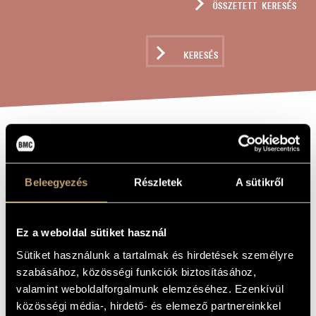
ÖSSZETETT KERESÉS
MŰVÉSZADATBÁZIS
ZENEMŰ-ADATBÁZIS
KERESÉS
ZENEI KÖNYVTÁR, ONLINE KATALÓGUS
ELHAGYOTTAK A
A MŰ CÍME
HEGYEK, SEHOL
Beleegyezés
Részletek
A sütikről
SENKI
LÁBNYOMA,
Ez a weboldal sütiket használ
TÁVOL, TITKOS
Sütiket használunk a tartalmak és hirdetések személyre
HANG UTÁN
szabásához, közösségi funkciók biztosításához,
CSENDÜL
valamint weboldalforgalmunk elemzéséhez. Ezenkívül
VISSZHANGOK
közösségi média-, hirdető- és elemező partnereinkkel