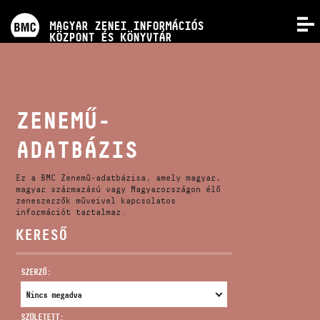
PROGRAMOK
MAGYAR ZENEI INFORMÁCIÓS
MENÜ
KÖZPONT ÉS KÖNYVTÁR
VERSENYEK
KÉPZÉSEK
ZENEMŰ-
ADATBÁZIS
KIADVÁNYOK
Ez a BMC Zenemű-adatbázisa, amely magyar,
RÓLUNK
magyar származású vagy Magyarországon élő
zeneszerzők műveivel kapcsolatos
információt tartalmaz.
KERESŐ
KAPCSOLAT
SZERZŐ:
VIDEÓ GALÉRIA
SZÜLETETT: