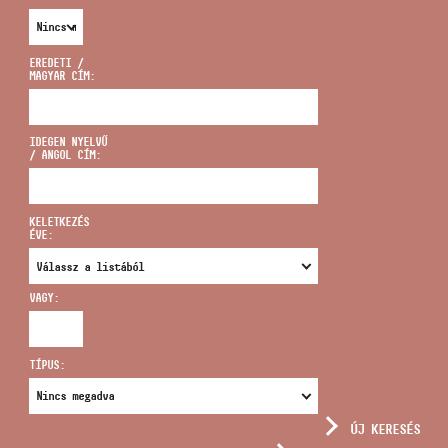
EREDETI /
MAGYAR CÍM:
CÍM
IDEGEN NYELVŰ
/ ANGOL CÍM:
EMAIL
infokozpont@bmc.hu
KELETKEZÉS
ÉVE:
TELEFON
VAGY:
NYITVA TARTÁS
TÍPUS:
ÚJ KERESÉS