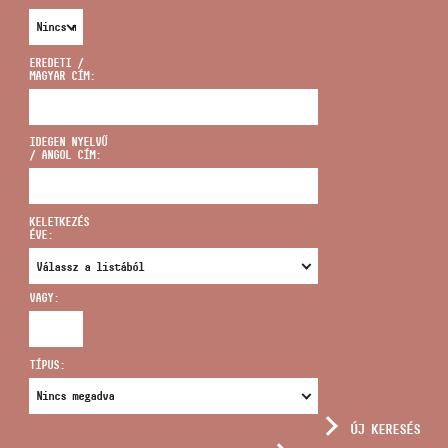
EREDETI /
MAGYAR CÍM:
CÍM
IDEGEN NYELVŰ
/ ANGOL CÍM:
EMAIL
infokozpont@bmc.hu
KELETKEZÉS
ÉVE:
TELEFON
VAGY:
NYITVA TARTÁS
TÍPUS:
ÚJ KERESÉS