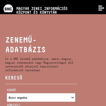
PROGRAMOK
MAGYAR ZENEI INFORMÁCIÓS
MENÜ
KÖZPONT ÉS KÖNYVTÁR
VERSENYEK
KÉPZÉSEK
ZENEMŰ-
ADATBÁZIS
KIADVÁNYOK
Ez a BMC Zenemű-adatbázisa, amely magyar,
RÓLUNK
magyar származású vagy Magyarországon élő
zeneszerzők műveivel kapcsolatos
információt tartalmaz.
KERESŐ
KAPCSOLAT
SZERZŐ:
VIDEÓ GALÉRIA
SZÜLETETT: