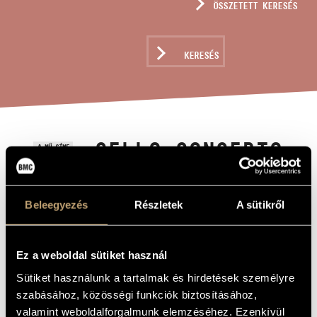
ÖSSZETETT KERESÉS
MŰVÉSZADATBÁZIS
ZENEMŰ-ADATBÁZIS
KERESÉS
ZENEI KÖNYVTÁR, ONLINE KATALÓGUS
CELLO CONCERTO
A MŰ CÍME
GROSSO
Beleegyezés
Részletek
A sütikről
Eötvös Péter
ZENESZERZŐ
Cello Concerto Grosso
EREDETI /
Ez a weboldal sütiket használ
MAGYAR CÍM
Cello Concerto Grosso
IDEGEN
Sütiket használunk a tartalmak és hirdetések személyre
NYELVŰ /
szabásához, közösségi funkciók biztosításához,
ANGOL CÍM
valamint weboldalforgalmunk elemzéséhez. Ezenkívül
Csellóra és zenekarra
ALCÍM