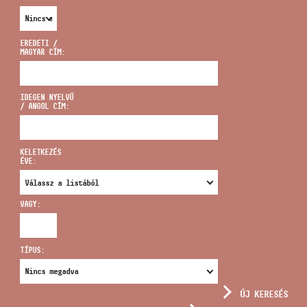
EREDETI /
MAGYAR CÍM:
CÍM
IDEGEN NYELVŰ
/ ANGOL CÍM:
EMAIL
infokozpont@bmc.hu
KELETKEZÉS
ÉVE:
TELEFON
VAGY:
NYITVA TARTÁS
TÍPUS:
ÚJ KERESÉS