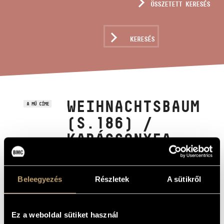
ÖSSZETETT KERESÉS
MŰVÉSZADATBÁZIS
ZENEMŰ-ADATBÁZIS
KERESÉS
ZENEI KÖNYVTÁR, ONLINE KATALÓGUS
WEIHNACHTSBAUM
A MŰ CÍME
(S.186) /
KARÁCSONYFA
(S.186)
Beleegyezés
Részletek
A sütikről
Liszt Ferenc
ZENESZERZŐ
Weihnachtsbaum (S.186) / Karácsonyfa (S.186)
EREDETI /
MAGYAR CÍM
Ez a weboldal sütiket használ