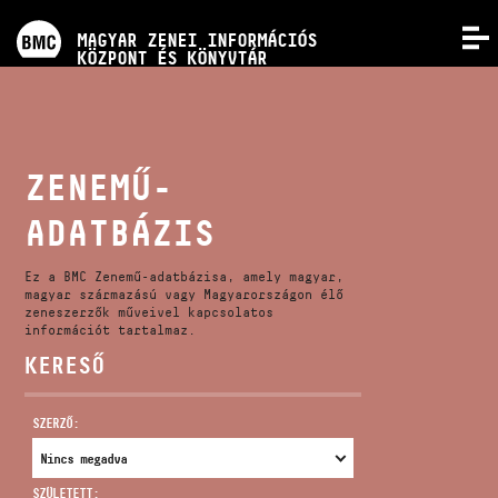
PROGRAMOK
MAGYAR ZENEI INFORMÁCIÓS
MENÜ
KÖZPONT ÉS KÖNYVTÁR
VERSENYEK
KÉPZÉSEK
ZENEMŰ-
ADATBÁZIS
KIADVÁNYOK
Ez a BMC Zenemű-adatbázisa, amely magyar,
RÓLUNK
magyar származású vagy Magyarországon élő
zeneszerzők műveivel kapcsolatos
információt tartalmaz.
KERESŐ
KAPCSOLAT
SZERZŐ:
VIDEÓ GALÉRIA
SZÜLETETT: