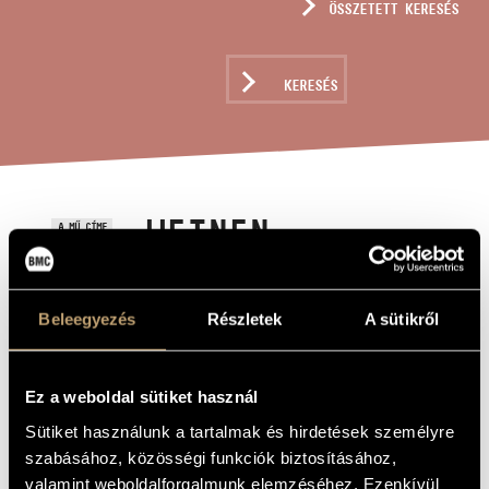
ÖSSZETETT KERESÉS
MŰVÉSZADATBÁZIS
ZENEMŰ-ADATBÁZIS
KERESÉS
ZENEI KÖNYVTÁR, ONLINE KATALÓGUS
WEINEN,
A MŰ CÍME
KLAGEN,
SORGEN, ZAGEN
Beleegyezés
Részletek
A sütikről
(S.179)
Ez a weboldal sütiket használ
Liszt Ferenc
ZENESZERZŐ
Sütiket használunk a tartalmak és hirdetések személyre
Weinen, Klagen, Sorgen, Zagen (S.179)
EREDETI /
szabásához, közösségi funkciók biztosításához,
MAGYAR CÍM
valamint weboldalforgalmunk elemzéséhez. Ezenkívül