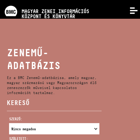
PROGRAMOK
MAGYAR ZENEI INFORMÁCIÓS
MENÜ
KÖZPONT ÉS KÖNYVTÁR
VERSENYEK
KÉPZÉSEK
ZENEMŰ-
ADATBÁZIS
KIADVÁNYOK
Ez a BMC Zenemű-adatbázisa, amely magyar,
RÓLUNK
magyar származású vagy Magyarországon élő
zeneszerzők műveivel kapcsolatos
információt tartalmaz.
KERESŐ
KAPCSOLAT
SZERZŐ:
VIDEÓ GALÉRIA
SZÜLETETT: