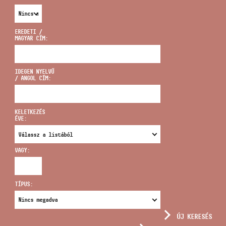
EREDETI /
MAGYAR CÍM:
CÍM
IDEGEN NYELVŰ
/ ANGOL CÍM:
EMAIL
infokozpont@bmc.hu
KELETKEZÉS
ÉVE:
TELEFON
VAGY:
NYITVA TARTÁS
TÍPUS:
ÚJ KERESÉS