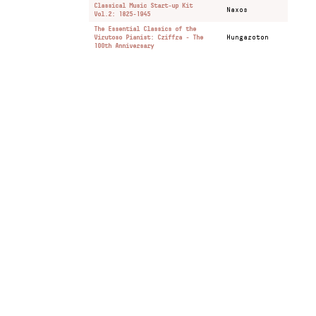
Classical Music Start-up Kit
Naxos
Vol.2: 1825-1945
The Essential Classics of the
Virutoso Pianist: Cziffra - The
Hungaroton
100th Anniversary