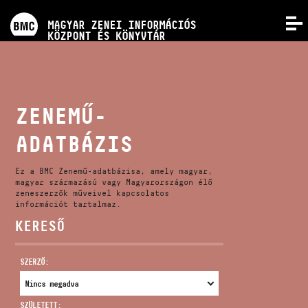
PROGRAMOK
MAGYAR ZENEI INFORMÁCIÓS
MENÜ
KÖZPONT ÉS KÖNYVTÁR
VERSENYEK
KÉPZÉSEK
ZENEMŰ-
ADATBÁZIS
KIADVÁNYOK
Ez a BMC Zenemű-adatbázisa, amely magyar,
RÓLUNK
magyar származású vagy Magyarországon élő
zeneszerzők műveivel kapcsolatos
információt tartalmaz.
KERESŐ
KAPCSOLAT
SZERZŐ:
VIDEÓ GALÉRIA
SZÜLETETT: