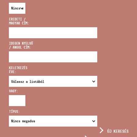
EREDETI /
MAGYAR CÍM:
CÍM
IDEGEN NYELVŰ
/ ANGOL CÍM:
EMAIL
infokozpont@bmc.hu
KELETKEZÉS
ÉVE:
TELEFON
VAGY:
NYITVA TARTÁS
TÍPUS:
ÚJ KERESÉS