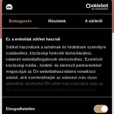
ÖSSZETETT KERESÉS
MŰVÉSZADATBÁZIS
ZENEMŰ-ADATBÁZIS
KERESÉS
Beleegyezés
Részletek
A sütikről
ZENEI KÖNYVTÁR, ONLINE KATALÓGUS
Ez a weboldal sütiket használ
Sütiket használunk a tartalmak és hirdetések személyre
OPERETT
szabásához, közösségi funkciók biztosításához,
A MŰ CÍME
valamint weboldalforgalmunk elemzéséhez. Ezenkívül
NYITÁNY
közösségi média-, hirdető- és elemező partnereinkkel
megosztjuk az Ön weboldalhasználatra vonatkozó
Zombola Péter
adatait, akik kombinálhatják az adatokat más olyan
ZENESZERZŐ
adatokkal, amelyeket Ön adott meg számukra vagy az
Operett nyitány
EREDETI /
Ön által használt más szolgáltatásokból gyűjtöttek.
MAGYAR CÍM
Operetta Ouverture
IDEGEN
NYELVŰ /
Hozzájárulás
ANGOL CÍM
Elengedhetetlen
kiválasztása
2011
A MŰ