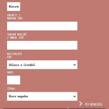
EREDETI /
MAGYAR CÍM:
CÍM
IDEGEN NYELVŰ
/ ANGOL CÍM:
EMAIL
infokozpont@bmc.hu
KELETKEZÉS
ÉVE:
TELEFON
VAGY:
NYITVA TARTÁS
TÍPUS:
ÚJ KERESÉS