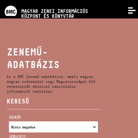
PROGRAMOK
MAGYAR ZENEI INFORMÁCIÓS
MENÜ
KÖZPONT ÉS KÖNYVTÁR
VERSENYEK
KÉPZÉSEK
ZENEMŰ-
ADATBÁZIS
KIADVÁNYOK
Ez a BMC Zenemű-adatbázisa, amely magyar,
RÓLUNK
magyar származású vagy Magyarországon élő
zeneszerzők műveivel kapcsolatos
információt tartalmaz.
KERESŐ
KAPCSOLAT
SZERZŐ:
VIDEÓ GALÉRIA
SZÜLETETT: