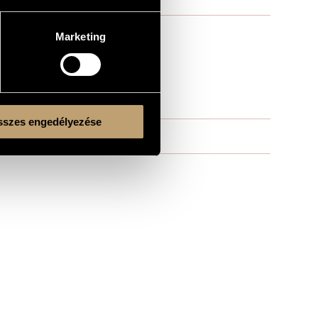
Marketing
szes engedélyezése