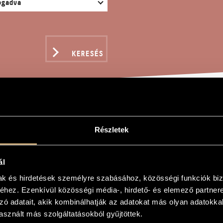
KERESÉS
TITA BRÁCSÁRA ÉS ZON
Részletek
ál
evente
mak és hirdetések személyre szabásához, közösségi funkciók biz
sára és zongorára
hez. Ezenkívül közösségi média-, hirdető- és elemező partner
zó adatait, akik kombinálhatják az adatokat más olyan adatokka
Viola and Piano
sznált más szolgáltatásokból gyűjtöttek.