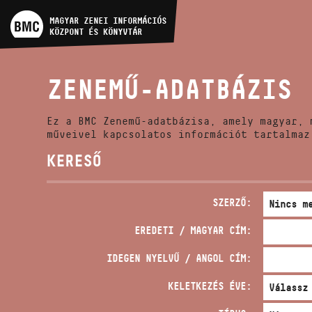
MŰVÉSZADATBÁZIS
MAGYAR ZENEI INFORMÁCIÓS
KÖZPONT ÉS KÖNYVTÁR
ZENEMŰ-ADATBÁZIS
ZENEMŰ-ADATBÁZIS
ZENEI KÖNYVTÁR, ONLINE
KATALÓGUS
Ez a BMC Zenemű-adatbázisa, amely magyar, 
műveivel kapcsolatos információt tartalmaz
KERESŐ
SZERZŐ:
EREDETI / MAGYAR CÍM:
IDEGEN NYELVŰ / ANGOL CÍM:
KELETKEZÉS ÉVE: