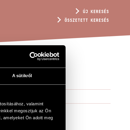
ÚJ KERESÉS
ÖSSZETETT KERESÉS
GORÁRA
A sütikről
tosításához, valamint
einkkel megosztjuk az Ön
l, amelyeket Ön adott meg