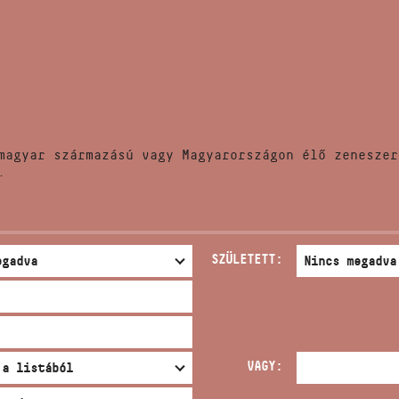
HÍREK
CÍM
VERSENYEK
EMAIL
infokozpont@bmc.hu
KIADVÁNYOK
TELEFON
magyar származású vagy Magyarországon élő zeneszer
KAPCSOLAT
.
NYITVA TARTÁS
SZÜLETETT:
VAGY: