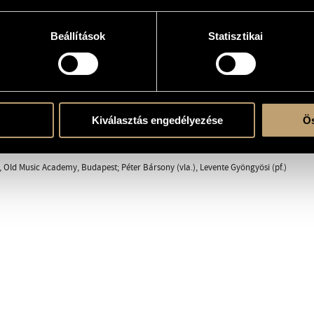
e
Beállítások
Statisztikai
Kiválasztás engedélyezése
Ös
- V - VI - VII
, Old Music Academy, Budapest; Péter Bársony (vla.), Levente Gyöngyösi (pf.)