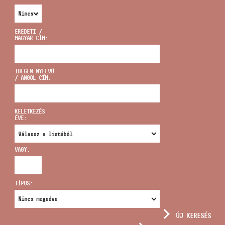
EREDETI /
MAGYAR CÍM:
CÍM
IDEGEN NYELVŰ
/ ANGOL CÍM:
EMAIL
infokozpont@bmc.hu
KELETKEZÉS
ÉVE:
TELEFON
VAGY:
NYITVA TARTÁS
TÍPUS:
ÚJ KERESÉS