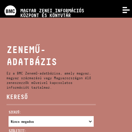
PROGRAMOK
MAGYAR ZENEI INFORMÁCIÓS
MENÜ
KÖZPONT ÉS KÖNYVTÁR
VERSENYEK
KÉPZÉSEK
ZENEMŰ-
ADATBÁZIS
KIADVÁNYOK
Ez a BMC Zenemű-adatbázisa, amely magyar,
RÓLUNK
magyar származású vagy Magyarországon élő
zeneszerzők műveivel kapcsolatos
információt tartalmaz.
KERESŐ
KAPCSOLAT
SZERZŐ:
VIDEÓ GALÉRIA
SZÜLETETT: