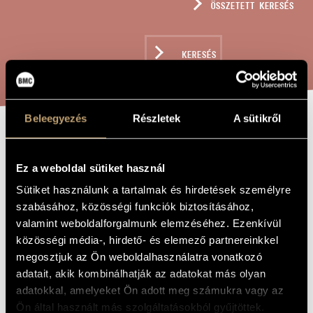
ÖSSZETETT KERESÉS
MŰVÉSZADATBÁZIS
ZENEMŰ-ADATBÁZIS
KERESÉS
ZENEI KÖNYVTÁR, ONLINE KATALÓGUS
Beleegyezés
Részletek
A sütikről
20 KÖNNYŰ
A MŰ CÍME
DARAB KÉT
Ez a weboldal sütiket használ
HEGEDŰRE
Sütiket használunk a tartalmak és hirdetések személyre
szabásához, közösségi funkciók biztosításához,
valamint weboldalforgalmunk elemzéséhez. Ezenkívül
Szervánszky Endre
ZENESZERZŐ
közösségi média-, hirdető- és elemező partnereinkkel
megosztjuk az Ön weboldalhasználatra vonatkozó
20 könnyű darab két hegedűre
EREDETI /
adatait, akik kombinálhatják az adatokat más olyan
MAGYAR CÍM
adatokkal, amelyeket Ön adott meg számukra vagy az
20 Easy Pieces for Two Violins
IDEGEN
NYELVŰ /
Ön által használt más szolgáltatásokból gyűjtöttek.
ANGOL CÍM