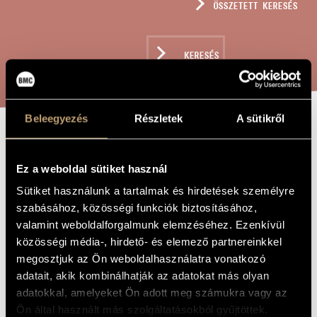
ÖSSZETETT KERESÉS
MŰVÉSZADATBÁZIS
ZENEMŰ-ADATBÁZIS
KERESÉS
ZENEI KÖNYVTÁR, ONLINE KATALÓGUS
Beleegyezés
Részletek
A sütikről
HÁROM DAL
A MŰ CÍME
ÉNEKHANGRA ÉS
Ez a weboldal sütiket használ
ZONGORÁRA
Sütiket használunk a tartalmak és hirdetések személyre
szabásához, közösségi funkciók biztosításához,
valamint weboldalforgalmunk elemzéséhez. Ezenkívül
Szervánszky Endre
ZENESZERZŐ
közösségi média-, hirdető- és elemező partnereinkkel
megosztjuk az Ön weboldalhasználatra vonatkozó
Három dal énekhangra és zongorára
EREDETI /
adatait, akik kombinálhatják az adatokat más olyan
MAGYAR CÍM
adatokkal, amelyeket Ön adott meg számukra vagy az
Three Songs for Voice and Piano
IDEGEN
NYELVŰ /
Ön által használt más szolgáltatásokból gyűjtöttek.
ANGOL CÍM