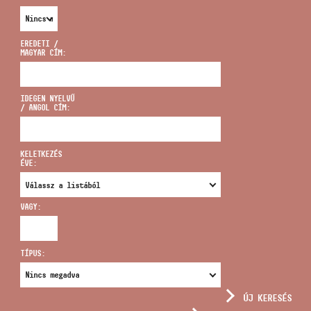
EREDETI /
MAGYAR CÍM:
CÍM
IDEGEN NYELVŰ
/ ANGOL CÍM:
EMAIL
infokozpont@bmc.hu
KELETKEZÉS
ÉVE:
TELEFON
VAGY:
NYITVA TARTÁS
TÍPUS:
ÚJ KERESÉS