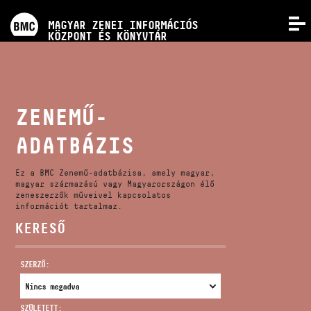
PROGRAMOK
MAGYAR ZENEI INFORMÁCIÓS
MENÜ
KÖZPONT ÉS KÖNYVTÁR
VERSENYEK
KÉPZÉSEK
ZENEMŰ-
ADATBÁZIS
KIADVÁNYOK
Ez a BMC Zenemű-adatbázisa, amely magyar,
RÓLUNK
magyar származású vagy Magyarországon élő
zeneszerzők műveivel kapcsolatos
információt tartalmaz.
KERESŐ
KAPCSOLAT
SZERZŐ:
VIDEÓ GALÉRIA
SZÜLETETT: