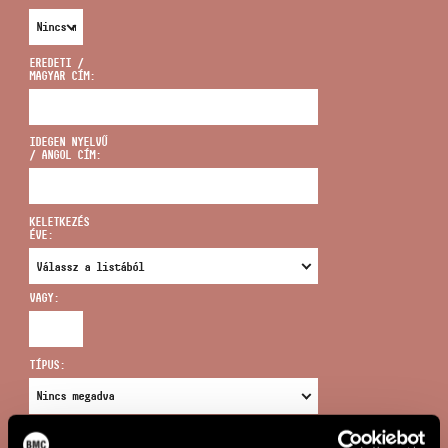
EREDETI /
MAGYAR CÍM:
CÍM
IDEGEN NYELVŰ
/ ANGOL CÍM:
EMAIL
infokozpont@bmc.hu
KELETKEZÉS
ÉVE:
TELEFON
VAGY:
NYITVA TARTÁS
TÍPUS:
ÚJ KERESÉS