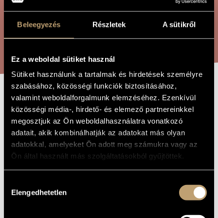
ÖSSZETETT KERESÉS
MŰVÉSZADATBÁZIS
Beleegyezés
Részletek
A sütikről
ZENEMŰ-ADATBÁZIS
KERESÉS
ZENEI KÖNYVTÁR, ONLINE KATALÓGUS
Ez a weboldal sütiket használ
Sütiket használunk a tartalmak és hirdetések személyre
szabásához, közösségi funkciók biztosításához,
valamint weboldalforgalmunk elemzéséhez. Ezenkívül
4.
A MŰ CÍME
közösségi média-, hirdető- és elemező partnereinkkel
ZONGORASZONÁTA
megosztjuk az Ön weboldalhasználatra vonatkozó
adatait, akik kombinálhatják az adatokat más olyan
adatokkal, amelyeket Ön adott meg számukra vagy az
Soproni József
ZENESZERZŐ
Ön által használt más szolgáltatásokból gyűjtöttek.
4. zongoraszonáta
EREDETI /
MAGYAR CÍM
Hozzájárulás
Piano Sonata No. 4
IDEGEN
Elengedhetetlen
kiválasztása
NYELVŰ /
ANGOL CÍM
1997
A MŰ