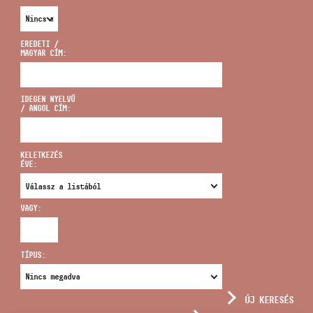
EREDETI /
MAGYAR CÍM:
CÍM
IDEGEN NYELVŰ
/ ANGOL CÍM:
EMAIL
infokozpont@bmc.hu
KELETKEZÉS
ÉVE:
TELEFON
VAGY:
NYITVA TARTÁS
TÍPUS:
ÚJ KERESÉS