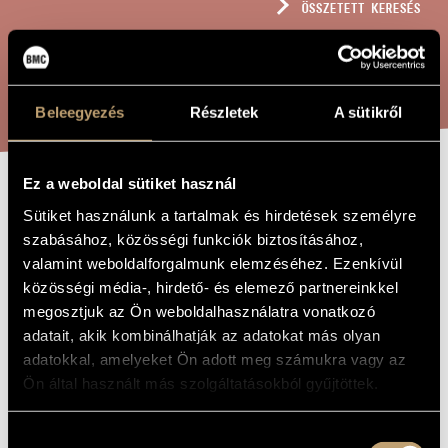
ÖSSZETETT KERESÉS
MŰVÉSZADATBÁZIS
ZENEMŰ-ADATBÁZIS
KERESÉS
ZENEI KÖNYVTÁR, ONLINE KATALÓGUS
Beleegyezés
Részletek
A sütikről
Ez a weboldal sütiket használ
2. HEGEDŰ-
A MŰ CÍME
Sütiket használunk a tartalmak és hirdetések személyre
ZONGORA
szabásához, közösségi funkciók biztosításához,
valamint weboldalforgalmunk elemzéséhez. Ezenkívül
SZONÁTA
közösségi média-, hirdető- és elemező partnereinkkel
megosztjuk az Ön weboldalhasználatra vonatkozó
adatait, akik kombinálhatják az adatokat más olyan
Soproni József
ZENESZERZŐ
adatokkal, amelyeket Ön adott meg számukra vagy az
2. hegedű-zongora szonáta
EREDETI /
Ön által használt más szolgáltatásokból gyűjtöttek.
MAGYAR CÍM
Sonata for Violin and Piano No. 2
IDEGEN
NYELVŰ /
Hozzájárulás
ANGOL CÍM