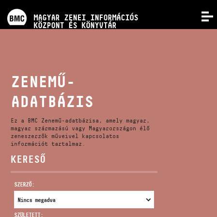
PROGRAMOK
MAGYAR ZENEI INFORMÁCIÓS
MENÜ
KÖZPONT ÉS KÖNYVTÁR
VERSENYEK
KÉPZÉSEK
ZENEMŰ-
ADATBÁZIS
KIADVÁNYOK
Ez a BMC Zenemű-adatbázisa, amely magyar,
RÓLUNK
magyar származású vagy Magyarországon élő
zeneszerzők műveivel kapcsolatos
információt tartalmaz.
KERESŐ
KAPCSOLAT
SZERZŐ:
VIDEÓ GALÉRIA
SZÜLETETT: