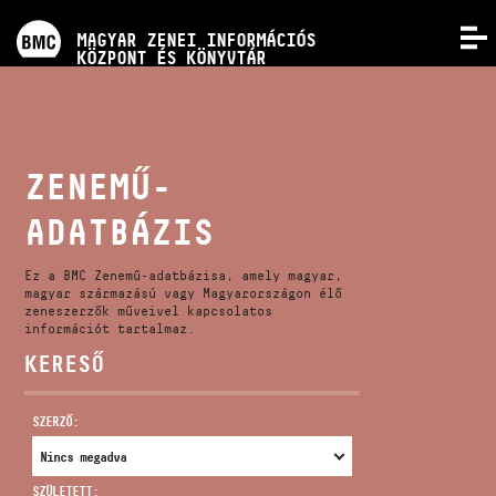
PROGRAMOK
MAGYAR ZENEI INFORMÁCIÓS
MENÜ
KÖZPONT ÉS KÖNYVTÁR
VERSENYEK
KÉPZÉSEK
ZENEMŰ-
ADATBÁZIS
KIADVÁNYOK
Ez a BMC Zenemű-adatbázisa, amely magyar,
RÓLUNK
magyar származású vagy Magyarországon élő
zeneszerzők műveivel kapcsolatos
információt tartalmaz.
KERESŐ
KAPCSOLAT
SZERZŐ:
VIDEÓ GALÉRIA
SZÜLETETT: