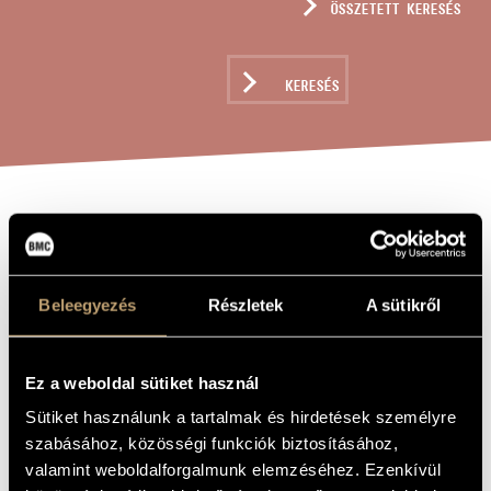
ÖSSZETETT KERESÉS
MŰVÉSZADATBÁZIS
ZENEMŰ-ADATBÁZIS
KERESÉS
ZENEI KÖNYVTÁR, ONLINE KATALÓGUS
HÚSZ KIS DARAB
A MŰ CÍME
GITÁRRA
Beleegyezés
Részletek
A sütikről
Weiner Leó
ZENESZERZŐ
Húsz kis darab gitárra
EREDETI /
Ez a weboldal sütiket használ
MAGYAR CÍM
Sütiket használunk a tartalmak és hirdetések személyre
Twenty Short Pieces for Guitar
IDEGEN
NYELVŰ /
szabásához, közösségi funkciók biztosításához,
ANGOL CÍM
valamint weboldalforgalmunk elemzéséhez. Ezenkívül
1983
A MŰ