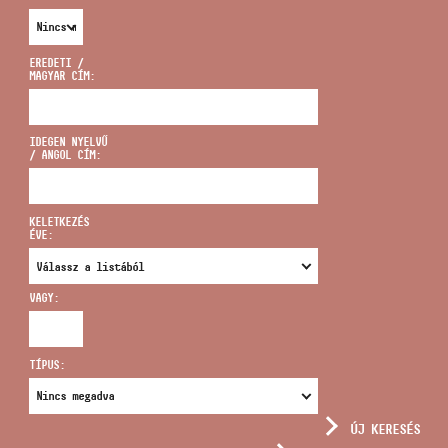
EREDETI /
MAGYAR CÍM:
CÍM
IDEGEN NYELVŰ
/ ANGOL CÍM:
EMAIL
infokozpont@bmc.hu
KELETKEZÉS
ÉVE:
TELEFON
VAGY:
NYITVA TARTÁS
TÍPUS:
ÚJ KERESÉS