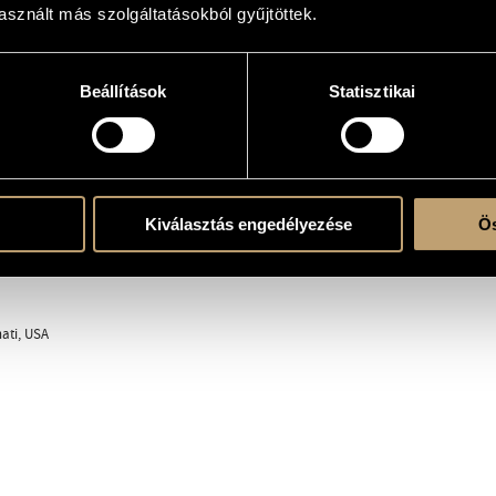
sznált más szolgáltatásokból gyűjtöttek.
zólóhangszer(ek)re
hit. (ad lib.)
Beállítások
Statisztikai
Kiválasztás engedélyezése
Ös
ry
nati, USA