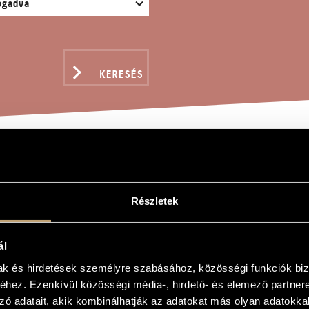
KERESÉS
AYS ON THE MADRIGAL,
Részletek
ál
e Madrigal, Op. 70
mak és hirdetések személyre szabásához, közösségi funkciók biz
e Madrigal, Op. 70
hez. Ezenkívül közösségi média-, hirdető- és elemező partner
zó adatait, akik kombinálhatják az adatokat más olyan adatokka