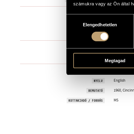
számukra vagy az Ön által ha
Kórusra és s
TÍPUS
Hozzájárulás
mixed choir, c
ELŐADÓI APPARÁTUS
Elengedhetetlen
kiválasztása
8 perc
IDŐTARTAM
1. Prelude
TÉTELEK, RÉSZEK
2. Interlude
3. Postlude
Megtagad
LAPSLEY, Ma
SZÖVEG
English
NYELV
1960, Cincin
BEMUTATÓ
MS
KOTTAKIADÓ / FORRÁS