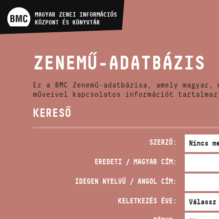
MŰVÉSZADATBÁZIS
MAGYAR ZENEI INFORMÁCIÓS
KÖZPONT ÉS KÖNYVTÁR
ZENEMŰ-ADATBÁZIS
ZENEMŰ-ADATBÁZIS
ZENEI KÖNYVTÁR, ONLINE
KATALÓGUS
Ez a BMC Zenemű-adatbázisa, amely magyar, 
műveivel kapcsolatos információt tartalmaz
KERESŐ
SZERZŐ:
EREDETI / MAGYAR CÍM:
IDEGEN NYELVŰ / ANGOL CÍM:
KELETKEZÉS ÉVE: