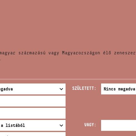
HÍREK
CÍM
VERSENYEK
EMAIL
infokozpont@bmc.hu
KIADVÁNYOK
TELEFON
magyar származású vagy Magyarországon élő zeneszer
KAPCSOLAT
.
NYITVA TARTÁS
SZÜLETETT:
VAGY: