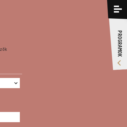
PROGRAMOK
KÉPZÉSEK
PROGRAMOK
RÓLUNK
zők
VIDEÓ GALÉRIA