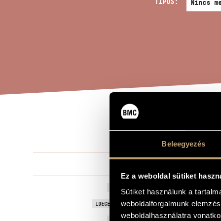
TÍPUS:
ESS
A MŰ CÍME
Beleegyezés
Takács Jenő
ZENESZERZŐ
Ez a weboldal sütiket haszn
Essays on th
EREDETI / MAGYAR CÍM
Sütiket használunk a tartal
Essays on th
weboldalforgalmunk elemzésé
IDEGEN NYELVŰ / ANGOL CÍM
weboldalhasználatra vonatko
1960
A MŰ KELETKEZÉSI ÉVE