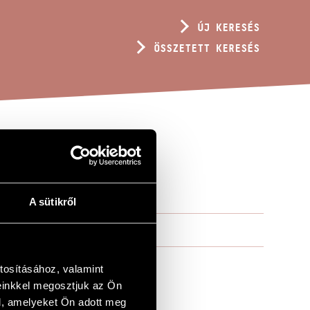
ÚJ KERESÉS
ÖSSZETETT KERESÉS
 OP. 70
A sütikről
tosításához, valamint
einkkel megosztjuk az Ön
l, amelyeket Ön adott meg