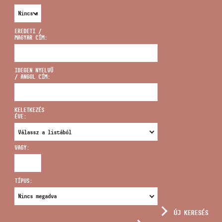
EREDETI /
MAGYAR CÍM:
CÍM
IDEGEN NYELVŰ
/ ANGOL CÍM:
EMAIL
infokozpont@bmc.hu
KELETKEZÉS
ÉVE:
TELEFON
VAGY:
NYITVA TARTÁS
TÍPUS:
ÚJ KERESÉS