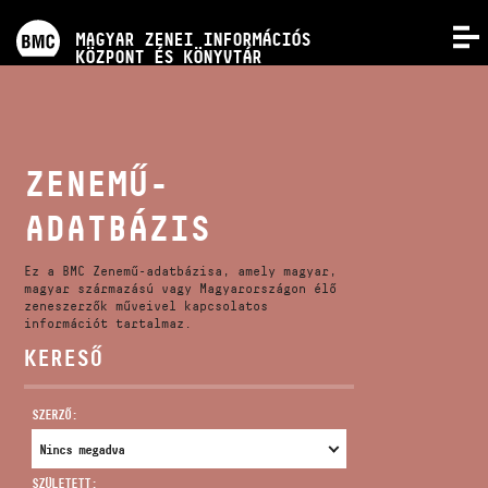
PROGRAMOK
MAGYAR ZENEI INFORMÁCIÓS
MENÜ
KÖZPONT ÉS KÖNYVTÁR
VERSENYEK
KÉPZÉSEK
ZENEMŰ-
ADATBÁZIS
KIADVÁNYOK
Ez a BMC Zenemű-adatbázisa, amely magyar,
RÓLUNK
magyar származású vagy Magyarországon élő
zeneszerzők műveivel kapcsolatos
információt tartalmaz.
KERESŐ
KAPCSOLAT
SZERZŐ:
VIDEÓ GALÉRIA
SZÜLETETT: