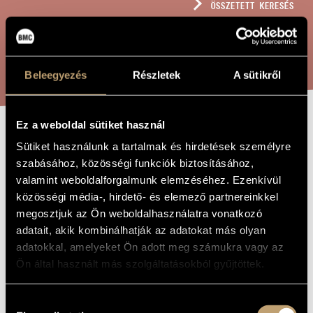
ÖSSZETETT KERESÉS
MŰVÉSZADATBÁZIS
ZENEMŰ-ADATBÁZIS
KERESÉS
ZENEI KÖNYVTÁR, ONLINE KATALÓGUS
Beleegyezés
Részletek
A sütikről
Ez a weboldal sütiket használ
OUVERTURA
Sütiket használunk a tartalmak és hirdetések személyre
A MŰ CÍME
szabásához, közösségi funkciók biztosításához,
SEMISERIA, OP.
valamint weboldalforgalmunk elemzéséhez. Ezenkívül
69
közösségi média-, hirdető- és elemező partnereinkkel
megosztjuk az Ön weboldalhasználatra vonatkozó
adatait, akik kombinálhatják az adatokat más olyan
Takács Jenő
ZENESZERZŐ
adatokkal, amelyeket Ön adott meg számukra vagy az
Ön által használt más szolgáltatásokból gyűjtöttek.
Ouvertura Semiseria, Op. 69
EREDETI /
MAGYAR CÍM
Ouvertura Semiseria, Op. 69
IDEGEN
Hozzájárulás
NYELVŰ /
ANGOL CÍM