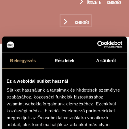
ÖSSZETETT KERESÉS
MŰVÉSZADATBÁZIS
ZENEMŰ-ADATBÁZIS
KERESÉS
ZENEI KÖNYVTÁR, ONLINE KATALÓGUS
RÉGI MAGYAR
Beleegyezés
Részletek
A sütikről
A MŰ CÍME
UDVARI ZENE,
OP. 115C
Ez a weboldal sütiket használ
Sütiket használunk a tartalmak és hirdetések személyre
szabásához, közösségi funkciók biztosításához,
Takács Jenő
ZENESZERZŐ
valamint weboldalforgalmunk elemzéséhez. Ezenkívül
Régi magyar udvari zene, Op. 115c
EREDETI /
közösségi média-, hirdető- és elemező partnereinkkel
MAGYAR CÍM
megosztjuk az Ön weboldalhasználatra vonatkozó
Altungarische Hofballmusik, Op. 115c / Old Hungarian Court
IDEGEN
Ball Music, Op. 115c
adatait, akik kombinálhatják az adatokat más olyan
NYELVŰ /
ANGOL CÍM