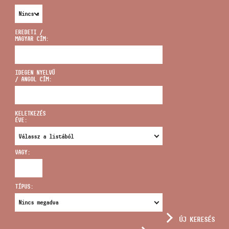
EREDETI /
MAGYAR CÍM:
CÍM
IDEGEN NYELVŰ
/ ANGOL CÍM:
EMAIL
infokozpont@bmc.hu
KELETKEZÉS
ÉVE:
TELEFON
VAGY:
NYITVA TARTÁS
TÍPUS:
ÚJ KERESÉS