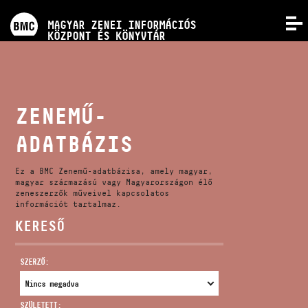
PROGRAMOK
MAGYAR ZENEI INFORMÁCIÓS
MENÜ
KÖZPONT ÉS KÖNYVTÁR
VERSENYEK
KÉPZÉSEK
ZENEMŰ-
ADATBÁZIS
KIADVÁNYOK
Ez a BMC Zenemű-adatbázisa, amely magyar,
RÓLUNK
magyar származású vagy Magyarországon élő
zeneszerzők műveivel kapcsolatos
információt tartalmaz.
KERESŐ
KAPCSOLAT
SZERZŐ:
VIDEÓ GALÉRIA
SZÜLETETT: