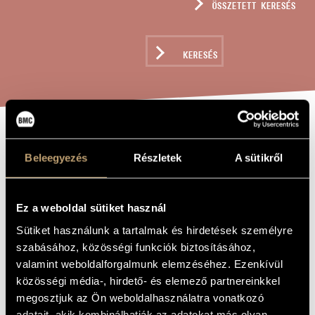
ÖSSZETETT KERESÉS
MŰVÉSZADATBÁZIS
ZENEMŰ-ADATBÁZIS
KERESÉS
ZENEI KÖNYVTÁR, ONLINE KATALÓGUS
RÉGI MAGYAR
A MŰ CÍME
Beleegyezés
Részletek
A sütikről
UDVARI ZENE,
OP. 115
Ez a weboldal sütiket használ
Sütiket használunk a tartalmak és hirdetések személyre
Takács Jenő
ZENESZERZŐ
szabásához, közösségi funkciók biztosításához,
valamint weboldalforgalmunk elemzéséhez. Ezenkívül
Régi magyar udvari zene, Op. 115
EREDETI /
MAGYAR CÍM
közösségi média-, hirdető- és elemező partnereinkkel
Altungarische Hofballmusik, Op. 115 / Old Hungarian Court
IDEGEN
megosztjuk az Ön weboldalhasználatra vonatkozó
Ball Music, Op. 115
NYELVŰ /
adatait, akik kombinálhatják az adatokat más olyan
ANGOL CÍM