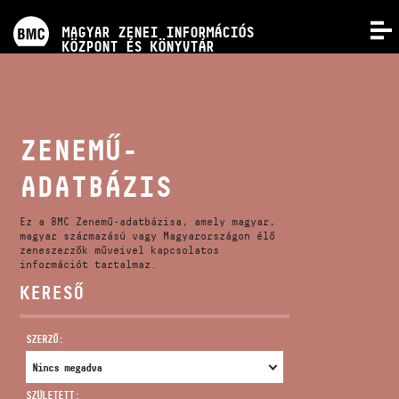
PROGRAMOK
MAGYAR ZENEI INFORMÁCIÓS
MENÜ
KÖZPONT ÉS KÖNYVTÁR
VERSENYEK
KÉPZÉSEK
ZENEMŰ-
ADATBÁZIS
KIADVÁNYOK
Ez a BMC Zenemű-adatbázisa, amely magyar,
RÓLUNK
magyar származású vagy Magyarországon élő
zeneszerzők műveivel kapcsolatos
információt tartalmaz.
KERESŐ
KAPCSOLAT
SZERZŐ:
VIDEÓ GALÉRIA
SZÜLETETT: