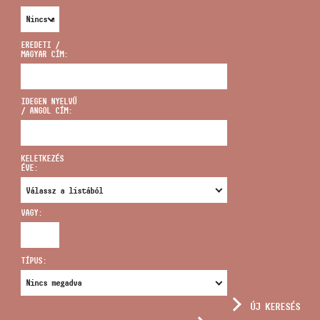
EREDETI /
MAGYAR CÍM:
CÍM
IDEGEN NYELVŰ
/ ANGOL CÍM:
EMAIL
infokozpont@bmc.hu
KELETKEZÉS
ÉVE:
TELEFON
VAGY:
NYITVA TARTÁS
TÍPUS:
ÚJ KERESÉS