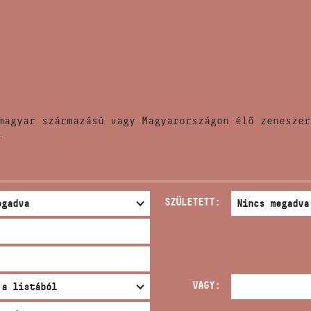
HÍREK
CÍM
VERSENYEK
EMAIL
infokozpont@bmc.hu
KIADVÁNYOK
TELEFON
magyar származású vagy Magyarországon élő zeneszer
KAPCSOLAT
.
NYITVA TARTÁS
SZÜLETETT:
VAGY: