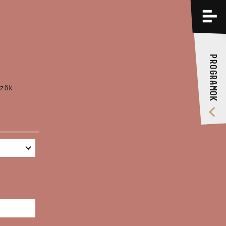
PROGRAMOK
KÉPZÉSEK
PROGRAMOK
RÓLUNK
zők
VIDEÓ GALÉRIA