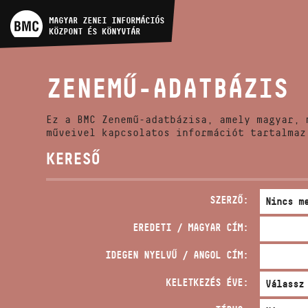
MŰVÉSZADATBÁZIS
MAGYAR ZENEI INFORMÁCIÓS
KÖZPONT ÉS KÖNYVTÁR
ZENEMŰ-ADATBÁZIS
ZENEMŰ-ADATBÁZIS
ZENEI KÖNYVTÁR, ONLINE
KATALÓGUS
Ez a BMC Zenemű-adatbázisa, amely magyar, 
műveivel kapcsolatos információt tartalmaz
KERESŐ
SZERZŐ:
EREDETI / MAGYAR CÍM:
IDEGEN NYELVŰ / ANGOL CÍM:
KELETKEZÉS ÉVE: