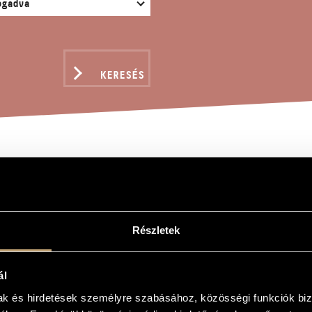
KERESÉS
ZERTETÜDE (TOCCATA N
Részletek
 (Toccata Nr. 2), Op. 120
ál
e (Toccata Nr. 2), Op. 120
mak és hirdetések személyre szabásához, közösségi funkciók biz