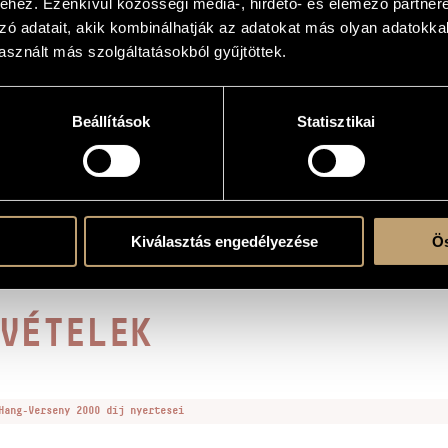
hez. Ezenkívül közösségi média-, hirdető- és elemező partner
zó adatait, akik kombinálhatják az adatokat más olyan adatokka
erre
sznált más szolgáltatásokból gyűjtöttek.
Beállítások
Statisztikai
tzmannsdorf, Austria
Musikhaus und Verlag © 1992, D. 01 630
Kiválasztás engedélyezése
Ös
nd Music Production PEP 97203
VÉTELEK
Hang-Verseny 2000 díj nyertesei