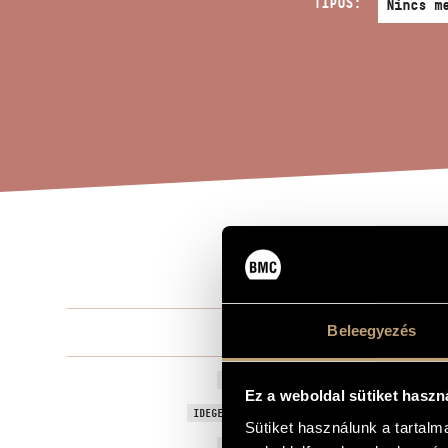
TÍPUS:
KON
A MŰ CÍME
Beleegyezés
Takács Jenő
ZENESZERZŐ
Konzertetüde
EREDETI / MAGYAR CÍM
Ez a weboldal sütiket haszn
Concert-Etud
IDEGEN NYELVŰ / ANGOL CÍM
Sütiket használunk a tartal
1988
A MŰ KELETKEZÉSI ÉVE