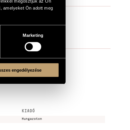
einkkel megosztjuk az Ön
l, amelyeket Ön adott meg
Marketing
szes engedélyezése
KIADÓ
Hungaroton