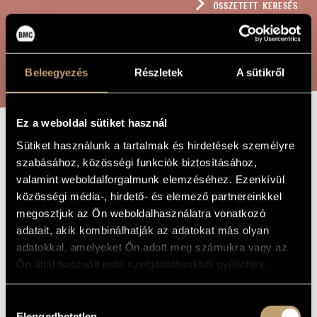
ÖSSZETETT KERESÉS
MŰVÉSZADATBÁZIS
ZENEMŰ-ADATBÁZIS
KERESÉS
Beleegyezés
Részletek
A sütikről
ZENEI KÖNYVTÁR, ONLINE KATALÓGUS
Ez a weboldal sütiket használ
MUSICA
Sütiket használunk a tartalmak és hirdetések személyre
A MŰ CÍME
szabásához, közösségi funkciók biztosításához,
BIOLOGICA
valamint weboldalforgalmunk elemzéséhez. Ezenkívül
közösségi média-, hirdető- és elemező partnereinkkel
megosztjuk az Ön weboldalhasználatra vonatkozó
Takács Jenő
ZENESZERZŐ
adatait, akik kombinálhatják az adatokat más olyan
Musica Biologica
EREDETI /
adatokkal, amelyeket Ön adott meg számukra vagy az
MAGYAR CÍM
Ön által használt más szolgáltatásokból gyűjtöttek.
Musica Biologica
IDEGEN
NYELVŰ /
ANGOL CÍM
Hozzájárulás
1986
A MŰ
Elengedhetetlen