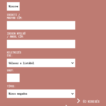
EREDETI /
MAGYAR CÍM:
CÍM
IDEGEN NYELVŰ
/ ANGOL CÍM:
EMAIL
infokozpont@bmc.hu
KELETKEZÉS
ÉVE:
TELEFON
VAGY:
NYITVA TARTÁS
TÍPUS:
ÚJ KERESÉS