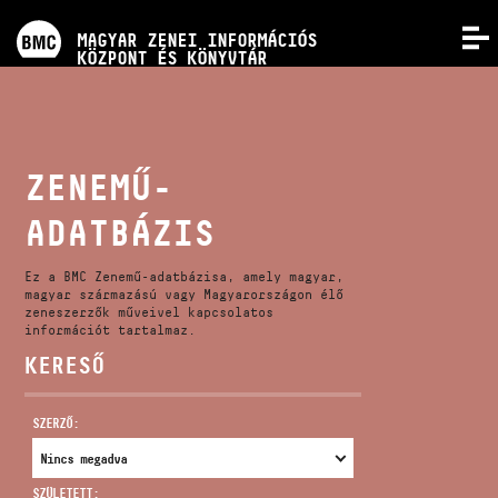
PROGRAMOK
MAGYAR ZENEI INFORMÁCIÓS
MENÜ
KÖZPONT ÉS KÖNYVTÁR
VERSENYEK
KÉPZÉSEK
ZENEMŰ-
ADATBÁZIS
KIADVÁNYOK
Ez a BMC Zenemű-adatbázisa, amely magyar,
RÓLUNK
magyar származású vagy Magyarországon élő
zeneszerzők műveivel kapcsolatos
információt tartalmaz.
KERESŐ
KAPCSOLAT
SZERZŐ:
VIDEÓ GALÉRIA
SZÜLETETT: