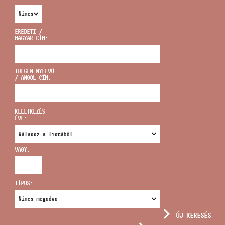
EREDETI /
MAGYAR CÍM:
CÍM
IDEGEN NYELVŰ
/ ANGOL CÍM:
EMAIL
infokozpont@bmc.hu
KELETKEZÉS
ÉVE:
TELEFON
VAGY:
NYITVA TARTÁS
TÍPUS:
ÚJ KERESÉS