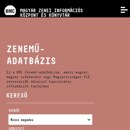
PROGRAMOK
MAGYAR ZENEI INFORMÁCIÓS
MENÜ
KÖZPONT ÉS KÖNYVTÁR
VERSENYEK
KÉPZÉSEK
ZENEMŰ-
ADATBÁZIS
KIADVÁNYOK
Ez a BMC Zenemű-adatbázisa, amely magyar,
RÓLUNK
magyar származású vagy Magyarországon élő
zeneszerzők műveivel kapcsolatos
információt tartalmaz.
KERESŐ
KAPCSOLAT
SZERZŐ:
VIDEÓ GALÉRIA
SZÜLETETT: