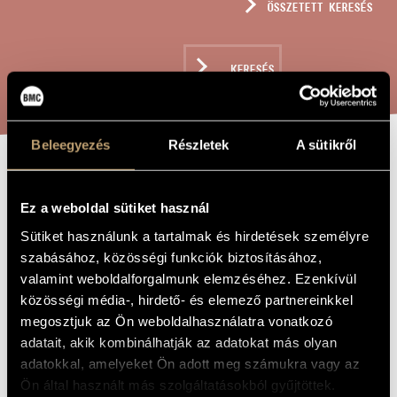
ÖSSZETETT KERESÉS
MŰVÉSZADATBÁZIS
ZENEMŰ-ADATBÁZIS
KERESÉS
ZENEI KÖNYVTÁR, ONLINE KATALÓGUS
Beleegyezés
Részletek
A sütikről
DUETTINO, OP.
A MŰ CÍME
Ez a weboldal sütiket használ
22
Sütiket használunk a tartalmak és hirdetések személyre
szabásához, közösségi funkciók biztosításához,
Tihanyi László
ZENESZERZŐ
valamint weboldalforgalmunk elemzéséhez. Ezenkívül
közösségi média-, hirdető- és elemező partnereinkkel
Duettino, Op. 22
EREDETI /
MAGYAR CÍM
megosztjuk az Ön weboldalhasználatra vonatkozó
Duettino, Op. 22
adatait, akik kombinálhatják az adatokat más olyan
IDEGEN
NYELVŰ /
adatokkal, amelyeket Ön adott meg számukra vagy az
ANGOL CÍM
Ön által használt más szolgáltatásokból gyűjtöttek.
Két klarinétra
ALCÍM