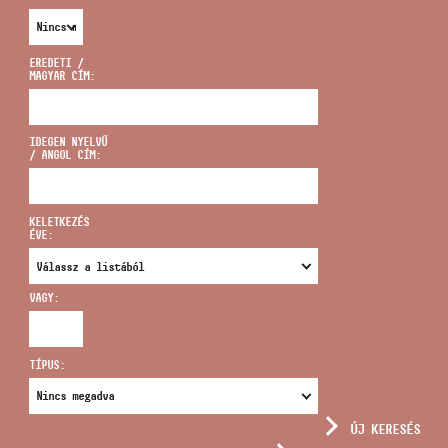
EREDETI /
MAGYAR CÍM:
CÍM
IDEGEN NYELVŰ
/ ANGOL CÍM:
EMAIL
infokozpont@bmc.hu
KELETKEZÉS
ÉVE:
TELEFON
VAGY:
NYITVA TARTÁS
TÍPUS:
ÚJ KERESÉS