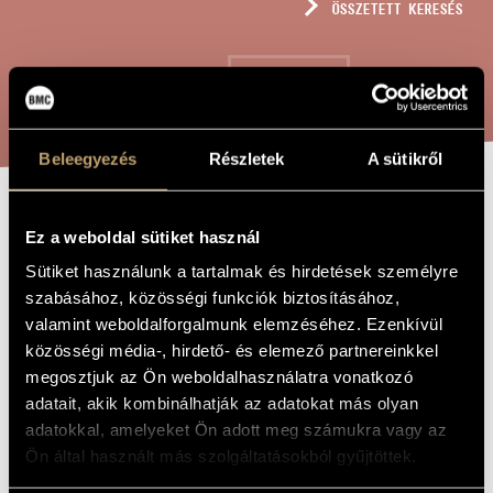
ÖSSZETETT KERESÉS
MŰVÉSZADATBÁZIS
ZENEMŰ-ADATBÁZIS
KERESÉS
ZENEI KÖNYVTÁR, ONLINE KATALÓGUS
Beleegyezés
Részletek
A sütikről
BERZSIÁN ÉS
A MŰ CÍME
Ez a weboldal sütiket használ
DIDEKI
Sütiket használunk a tartalmak és hirdetések személyre
szabásához, közösségi funkciók biztosításához,
valamint weboldalforgalmunk elemzéséhez. Ezenkívül
Bella Máté
ZENESZERZŐ
közösségi média-, hirdető- és elemező partnereinkkel
megosztjuk az Ön weboldalhasználatra vonatkozó
Berzsián és Dideki
EREDETI /
MAGYAR CÍM
adatait, akik kombinálhatják az adatokat más olyan
Berzsián and Dideki
IDEGEN
adatokkal, amelyeket Ön adott meg számukra vagy az
NYELVŰ /
Ön által használt más szolgáltatásokból gyűjtöttek.
ANGOL CÍM
Kamarazenekarra
ALCÍM