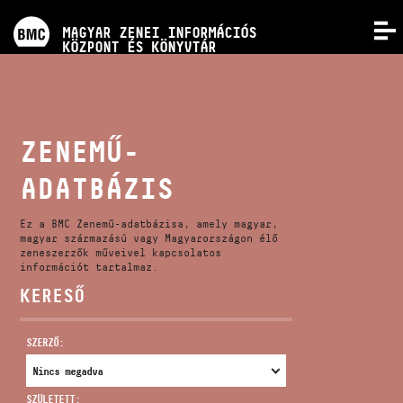
PROGRAMOK
MAGYAR ZENEI INFORMÁCIÓS
MENÜ
KÖZPONT ÉS KÖNYVTÁR
VERSENYEK
KÉPZÉSEK
ZENEMŰ-
ADATBÁZIS
KIADVÁNYOK
Ez a BMC Zenemű-adatbázisa, amely magyar,
RÓLUNK
magyar származású vagy Magyarországon élő
zeneszerzők műveivel kapcsolatos
információt tartalmaz.
KERESŐ
KAPCSOLAT
SZERZŐ:
VIDEÓ GALÉRIA
SZÜLETETT: