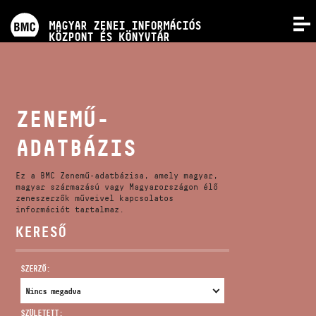
PROGRAMOK
MAGYAR ZENEI INFORMÁCIÓS
MENÜ
KÖZPONT ÉS KÖNYVTÁR
VERSENYEK
KÉPZÉSEK
ZENEMŰ-
ADATBÁZIS
KIADVÁNYOK
Ez a BMC Zenemű-adatbázisa, amely magyar,
RÓLUNK
magyar származású vagy Magyarországon élő
zeneszerzők műveivel kapcsolatos
információt tartalmaz.
KERESŐ
KAPCSOLAT
SZERZŐ:
VIDEÓ GALÉRIA
SZÜLETETT: