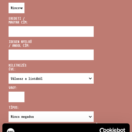
EREDETI /
MAGYAR CÍM:
CÍM
IDEGEN NYELVŰ
/ ANGOL CÍM:
EMAIL
infokozpont@bmc.hu
KELETKEZÉS
ÉVE:
TELEFON
VAGY:
NYITVA TARTÁS
TÍPUS:
ÚJ KERESÉS