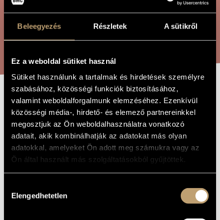
ÖSSZETETT KERESÉS
MŰVÉSZADATBÁZIS
Beleegyezés
Részletek
A sütikről
ZENEMŰ-ADATBÁZIS
KERESÉS
ZENEI KÖNYVTÁR, ONLINE KATALÓGUS
Ez a weboldal sütiket használ
Sütiket használunk a tartalmak és hirdetések személyre
szabásához, közösségi funkciók biztosításához,
CUBA
valamint weboldalforgalmunk elemzéséhez. Ezenkívül
A MŰ CÍME
közösségi média-, hirdető- és elemező partnereinkkel
megosztjuk az Ön weboldalhasználatra vonatkozó
Szemző Tibor
ZENESZERZŐ
adatait, akik kombinálhatják az adatokat más olyan
adatokkal, amelyeket Ön adott meg számukra vagy az
Cuba
EREDETI /
Ön által használt más szolgáltatásokból gyűjtöttek.
MAGYAR CÍM
Cuba
IDEGEN
NYELVŰ /
Hozzájárulás
ANGOL CÍM
Elengedhetetlen
kiválasztása
1994
A MŰ
KELETKEZÉSI
ÉVE