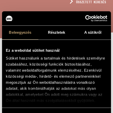
ÖSSZETETT KERESÉS
MŰVÉSZADATBÁZIS
ZENEMŰ-ADATBÁZIS
KERESÉS
ZENEI KÖNYVTÁR, ONLINE KATALÓGUS
Beleegyezés
Részletek
A sütikről
Ez a weboldal sütiket használ
A HALÁL
A MŰ CÍME
Sütiket használunk a tartalmak és hirdetések személyre
SZEXEPILJE
szabásához, közösségi funkciók biztosításához,
valamint weboldalforgalmunk elemzéséhez. Ezenkívül
közösségi média-, hirdető- és elemező partnereinkkel
Szemző Tibor
ZENESZERZŐ
megosztjuk az Ön weboldalhasználatra vonatkozó
A halál szexepilje
EREDETI /
adatait, akik kombinálhatják az adatokat más olyan
MAGYAR CÍM
adatokkal, amelyeket Ön adott meg számukra vagy az
The Sex Appeal of Death
IDEGEN
Ön által használt más szolgáltatásokból gyűjtöttek.
NYELVŰ /
ANGOL CÍM
In Memoriam Tibor Hajas
AJÁNLÁS