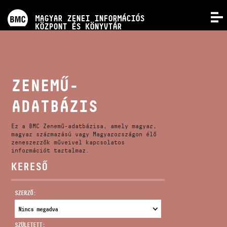
PROGRAMOK
MAGYAR ZENEI INFORMÁCIÓS
MENÜ
KÖZPONT ÉS KÖNYVTÁR
VERSENYEK
KÉPZÉSEK
ZENEMŰ-
ADATBÁZIS
KIADVÁNYOK
Ez a BMC Zenemű-adatbázisa, amely magyar,
RÓLUNK
magyar származású vagy Magyarországon élő
zeneszerzők műveivel kapcsolatos
információt tartalmaz.
KERESŐ
KAPCSOLAT
SZERZŐ:
VIDEÓ GALÉRIA
SZÜLETETT: