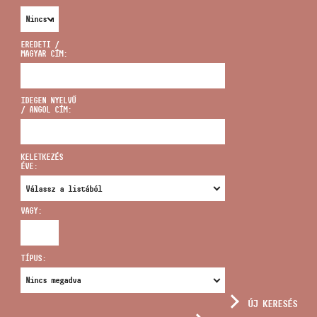
EREDETI /
MAGYAR CÍM:
CÍM
IDEGEN NYELVŰ
/ ANGOL CÍM:
EMAIL
infokozpont@bmc.hu
KELETKEZÉS
ÉVE:
TELEFON
VAGY:
NYITVA TARTÁS
TÍPUS:
ÚJ KERESÉS