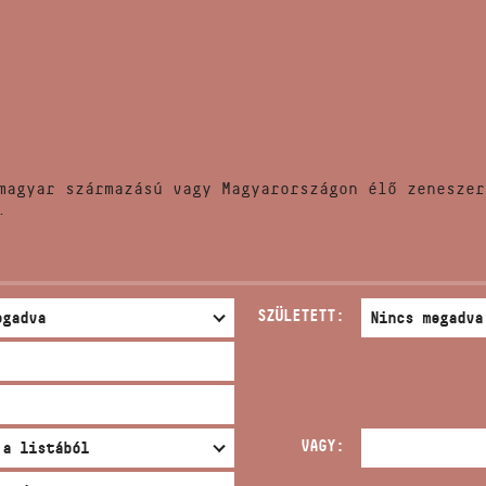
HÍREK
CÍM
VERSENYEK
EMAIL
infokozpont@bmc.hu
KIADVÁNYOK
TELEFON
magyar származású vagy Magyarországon élő zeneszer
KAPCSOLAT
.
NYITVA TARTÁS
SZÜLETETT:
VAGY: