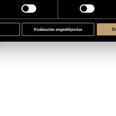
arra
5 vl. 1, 4 vl. 2, 3 vl. 3, 3 vla., 3 vlc. or cb. - perc
oszorkány / The Furious Witch 2. Tiszavirág / Mayfly 3. A katona tánca / The Soldie
Kiválasztás engedélyezése
Ös
a Budapest © 1997, Z. 14159
re!