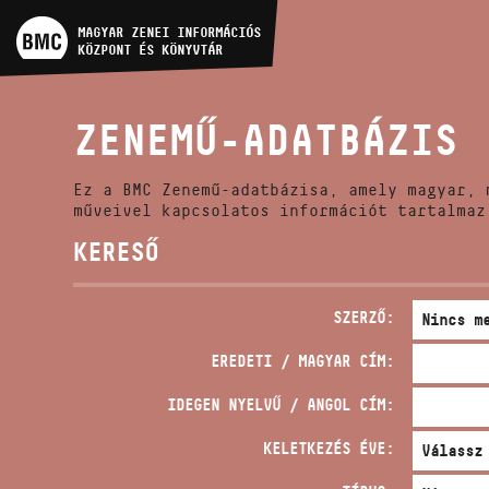
MŰVÉSZADATBÁZIS
MAGYAR ZENEI INFORMÁCIÓS
KÖZPONT ÉS KÖNYVTÁR
ZENEMŰ-ADATBÁZIS
ZENEMŰ-ADATBÁZIS
ZENEI KÖNYVTÁR, ONLINE
KATALÓGUS
Ez a BMC Zenemű-adatbázisa, amely magyar, 
műveivel kapcsolatos információt tartalmaz
KERESŐ
SZERZŐ:
EREDETI / MAGYAR CÍM:
IDEGEN NYELVŰ / ANGOL CÍM:
KELETKEZÉS ÉVE: