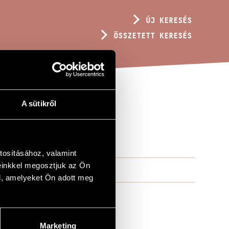
ÚJ KERESÉS
ÖSSZETETT KERESÉS
A sütikről
tosításához, valamint
einkkel megosztjuk az Ön
l, amelyeket Ön adott meg
Marketing