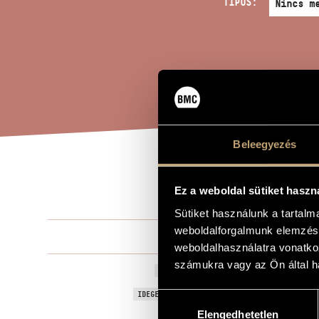
TÍPUS:
Beleegyezés
HÁR
A MŰ CÍME
Ez a weboldal sütiket haszn
Sütiket használunk a tartal
weboldalforgalmunk elemzésé
Hamar Zsolt
ZENESZERZŐ
weboldalhasználatra vonatko
számukra vagy az Ön által ha
Három mes
EREDETI / MAGYAR CÍM
Three Fairy 
IDEGEN NYELVŰ / ANGOL CÍM
Hozzájárulás
Elengedhetetlen
kiválasztása
Ifjúsági von
ALCÍM