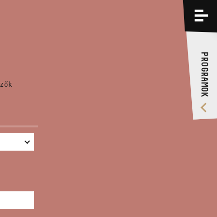
PROGRAMOK
KÉPZÉSEK
PROGRAMOK
RÓLUNK
zők
VIDEÓ GALÉRIA