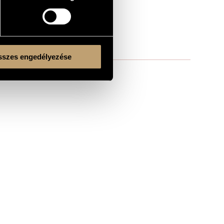
r´s Dance
szes engedélyezése
Kulturális és Innovációs Minisztérium
Nemzeti Kulturális Alap
Ferencváros