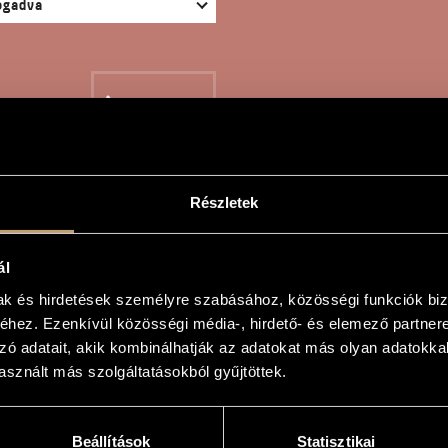
KERESÉS
Részletek
OM MESE
ál
mak és hirdetések személyre szabásához, közösségi funkciók biz
hez. Ezenkívül közösségi média-, hirdető- és elemező partner
zó adatait, akik kombinálhatják az adatokat más olyan adatokka
sznált más szolgáltatásokból gyűjtöttek.
e
Tales
Beállítások
Statisztikai
ószenekarra, zongorára és ütőhangszerekre