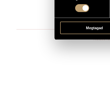
Vonószenek
TÍPUS
pf. - strings: 
ELŐADÓI APPARÁTUS
1. A dühös b
TÉTELEK, RÉSZEK
Megtagad
Editio Music
KOTTAKIADÓ / FORRÁS
Available he