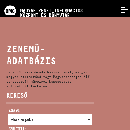
PROGRAMOK
MAGYAR ZENEI INFORMÁCIÓS
MENÜ
KÖZPONT ÉS KÖNYVTÁR
VERSENYEK
KÉPZÉSEK
ZENEMŰ-
ADATBÁZIS
KIADVÁNYOK
Ez a BMC Zenemű-adatbázisa, amely magyar,
RÓLUNK
magyar származású vagy Magyarországon élő
zeneszerzők műveivel kapcsolatos
információt tartalmaz.
KERESŐ
KAPCSOLAT
SZERZŐ:
VIDEÓ GALÉRIA
SZÜLETETT: