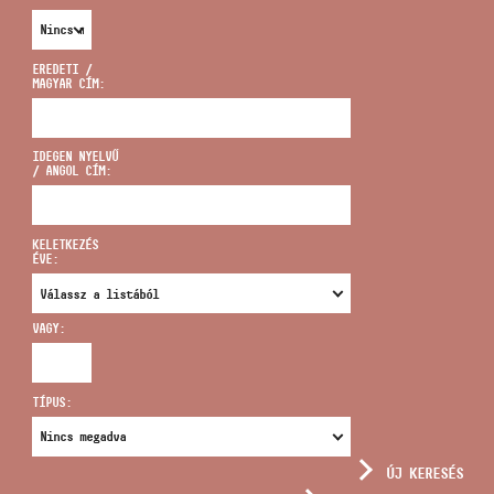
EREDETI /
MAGYAR CÍM:
CÍM
IDEGEN NYELVŰ
/ ANGOL CÍM:
EMAIL
infokozpont@bmc.hu
KELETKEZÉS
ÉVE:
TELEFON
VAGY:
NYITVA TARTÁS
TÍPUS:
ÚJ KERESÉS