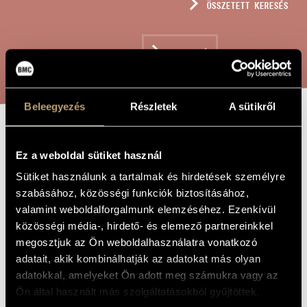
ÖSSZETETT KERESÉS
MŰVÉSZADATBÁZIS
ZENEMŰ-ADATBÁZIS
KERESÉS
ZENEI KÖNYVTÁR, ONLINE KATALÓGUS
Beleegyezés
Részletek
A sütikről
IMPROVIZÁCIÓ
A MŰ CÍME
Ez a weboldal sütiket használ
Sütiket használunk a tartalmak és hirdetések személyre
Seiber Mátyás
ZENESZERZŐ
szabásához, közösségi funkciók biztosításához,
valamint weboldalforgalmunk elemzéséhez. Ezenkívül
Improvizáció
EREDETI /
MAGYAR CÍM
közösségi média-, hirdető- és elemező partnereinkkel
Improvisation
megosztjuk az Ön weboldalhasználatra vonatkozó
IDEGEN
NYELVŰ /
adatait, akik kombinálhatják az adatokat más olyan
ANGOL CÍM
adatokkal, amelyeket Ön adott meg számukra vagy az
Oboára és zongorára
ALCÍM
Ön által használt más szolgáltatásokból gyűjtöttek.
1957
A MŰ