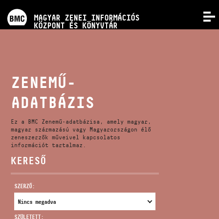
PROGRAMOK
MAGYAR ZENEI INFORMÁCIÓS
MENÜ
KÖZPONT ÉS KÖNYVTÁR
VERSENYEK
KÉPZÉSEK
ZENEMŰ-
ADATBÁZIS
KIADVÁNYOK
Ez a BMC Zenemű-adatbázisa, amely magyar,
RÓLUNK
magyar származású vagy Magyarországon élő
zeneszerzők műveivel kapcsolatos
információt tartalmaz.
KERESŐ
KAPCSOLAT
SZERZŐ:
VIDEÓ GALÉRIA
SZÜLETETT: