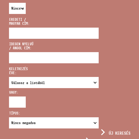
EREDETI /
MAGYAR CÍM:
CÍM
IDEGEN NYELVŰ
/ ANGOL CÍM:
EMAIL
infokozpont@bmc.hu
KELETKEZÉS
ÉVE:
TELEFON
VAGY:
NYITVA TARTÁS
TÍPUS:
ÚJ KERESÉS