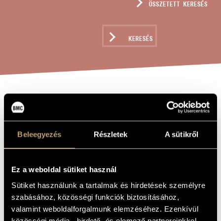
ÖSSZETETT KERESÉS
MŰVÉSZADATBÁZIS
ZENEMŰ-ADATBÁZIS
KERESÉS
ZENEI KÖNYVTÁR, ONLINE KATALÓGUS
OCTET PLUS
A MŰ CÍME
Eötvös Péter
Beleegyezés
Részletek
A sütikről
ZENESZERZŐ
Octet Plus
EREDETI /
MAGYAR CÍM
Ez a weboldal sütiket használ
Octet Plus
IDEGEN
NYELVŰ /
Sütiket használunk a tartalmak és hirdetések személyre
ANGOL CÍM
szabásához, közösségi funkciók biztosításához,
Szopránhangra és 8 fúvóshangszerre
ALCÍM
valamint weboldalforgalmunk elemzéséhez. Ezenkívül
2008
A MŰ
közösségi média-, hirdető- és elemező partnereinkkel