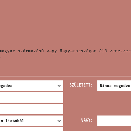
HÍREK
CÍM
VERSENYEK
EMAIL
infokozpont@bmc.hu
KIADVÁNYOK
TELEFON
magyar származású vagy Magyarországon élő zeneszer
KAPCSOLAT
.
NYITVA TARTÁS
SZÜLETETT:
VAGY: