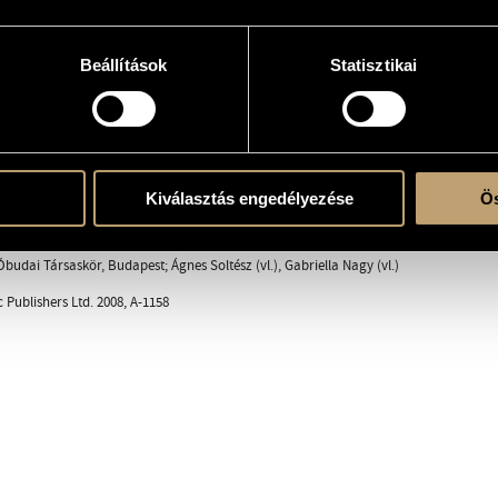
e
Beállítások
Statisztikai
Kiválasztás engedélyezése
Ös
ent
Óbudai Társaskör, Budapest; Ágnes Soltész (vl.), Gabriella Nagy (vl.)
 Publishers Ltd. 2008, A-1158