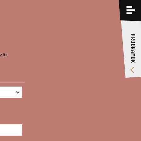
PROGRAMOK
KÉPZÉSEK
PROGRAMOK
RÓLUNK
zők
VIDEÓ GALÉRIA