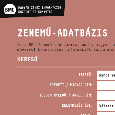
MŰVÉSZADATBÁZIS
MAGYAR ZENEI INFORMÁCIÓS
KÖZPONT ÉS KÖNYVTÁR
ZENEMŰ-ADATBÁZIS
ZENEMŰ-ADATBÁZIS
ZENEI KÖNYVTÁR, ONLINE
KATALÓGUS
Ez a BMC Zenemű-adatbázisa, amely magyar, 
műveivel kapcsolatos információt tartalmaz
KERESŐ
SZERZŐ:
EREDETI / MAGYAR CÍM:
IDEGEN NYELVŰ / ANGOL CÍM:
KELETKEZÉS ÉVE: