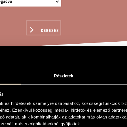
KERESÉS
 CONCERTANTE
Részletek
ál
mak és hirdetések személyre szabásához, közösségi funkciók biz
ante
hez. Ezenkívül közösségi média-, hirdető- és elemező partner
ante
zó adatait, akik kombinálhatják az adatokat más olyan adatokka
sznált más szolgáltatásokból gyűjtöttek.