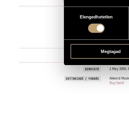
Hozzájárulás
Kamarazen
TÍPUS
Elengedhetetlen
kiválasztása
2
ELŐADÓK SZÁMA
2 vl.
ELŐADÓI APPARÁTUS
4 perc
IDŐTARTAM
Megtagad
One movem
TÉTELEK, RÉSZEK
2 May 2005, 
BEMUTATÓ
Akkord Music
KOTTAKIADÓ / FORRÁS
Buy here!