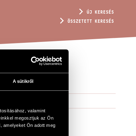
ÚJ KERESÉS
ÖSSZETETT KERESÉS
A sütikről
tosításához, valamint
einkkel megosztjuk az Ön
l, amelyeket Ön adott meg