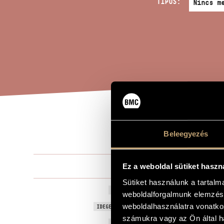
TÍPUS:
DUO
A MŰ CÍME
Beleegyezés
Tóth Péter
Ez a weboldal sütiket haszn
ZENESZERZŐ
Sütiket használunk a tartal
Duo Concert
EREDETI / MAGYAR CÍM
weboldalforgalmunk elemzésé
Duo Concert
weboldalhasználatra vonatko
IDEGEN NYELVŰ / ANGOL CÍM
számukra vagy az Ön által ha
2005
A MŰ KELETKEZÉSI ÉVE