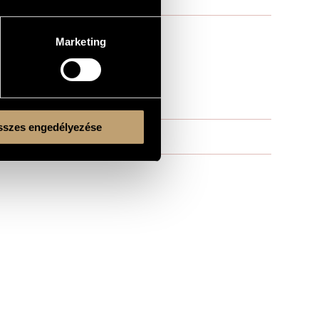
Marketing
szes engedélyezése