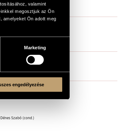
tosításához, valamint
einkkel megosztjuk az Ön
l, amelyeket Ön adott meg
Marketing
szes engedélyezése
 Dénes Szabó (cond.)