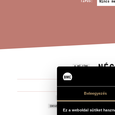
TÍPUS:
NÉG
A MŰ CÍME
Tóth Péter
ZENESZERZŐ
Beleegyezés
Négy gyerek
EREDETI / MAGYAR CÍM
Four Childr
IDEGEN NYELVŰ / ANGOL CÍM
Ez a weboldal sütiket haszn
to Dénes Sz
AJÁNLÁS