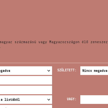
HÍREK
CÍM
VERSENYEK
EMAIL
infokozpont@bmc.hu
KIADVÁNYOK
TELEFON
magyar származású vagy Magyarországon élő zeneszer
KAPCSOLAT
.
NYITVA TARTÁS
SZÜLETETT:
VAGY: