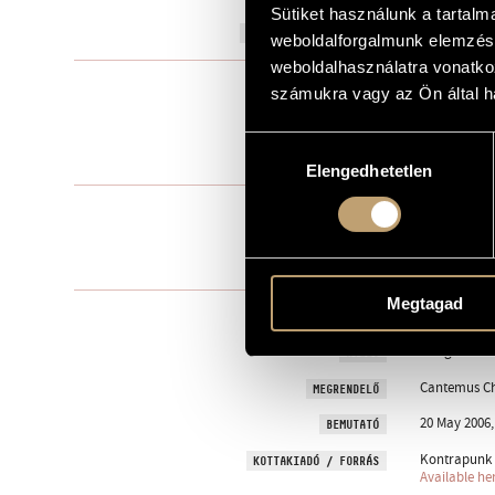
Sütiket használunk a tartal
2006
A MŰ KELETKEZÉSI ÉVE
weboldalforgalmunk elemzésé
weboldalhasználatra vonatko
Gyermekkar
TÍPUS
számukra vagy az Ön által ha
children´s c
ELŐADÓI APPARÁTUS
Hozzájárulás
7 perc
IDŐTARTAM
Elengedhetetlen
kiválasztása
1. Hajnalban
TÉTELEK, RÉSZEK
2. Tarlón tú
3. Napszálla
4. Nyári alm
Megtagad
KÁNYÁDI, Sá
SZÖVEG
Hungarian
NYELV
Cantemus Ch
MEGRENDELŐ
20 May 2006,
BEMUTATÓ
Kontrapunk M
KOTTAKIADÓ / FORRÁS
Available he