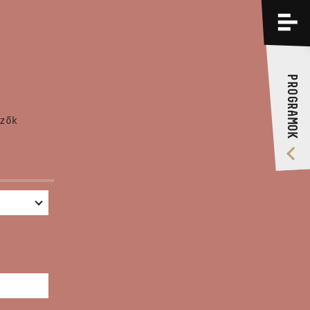
PROGRAMOK
KÉPZÉSEK
PROGRAMOK
RÓLUNK
zők
VIDEÓ GALÉRIA