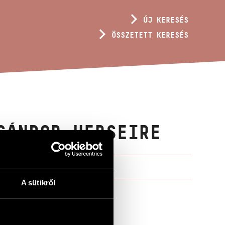
ÚJ KERESÉS
ÖSSZETETT KERESÉS
SÁNDOR VERSEIRE
A sütikről