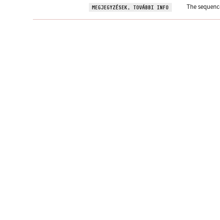
The sequenc
MEGJEGYZÉSEK, TOVÁBBI INFO
Hírlevélre feliratk