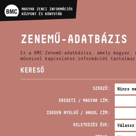
MŰVÉSZADATBÁZIS
MAGYAR ZENEI INFORMÁCIÓS
KÖZPONT ÉS KÖNYVTÁR
ZENEMŰ-ADATBÁZIS
ZENEMŰ-ADATBÁZIS
ZENEI KÖNYVTÁR, ONLINE
KATALÓGUS
Ez a BMC Zenemű-adatbázisa, amely magyar, 
műveivel kapcsolatos információt tartalmaz
KERESŐ
SZERZŐ:
EREDETI / MAGYAR CÍM:
IDEGEN NYELVŰ / ANGOL CÍM:
KELETKEZÉS ÉVE: