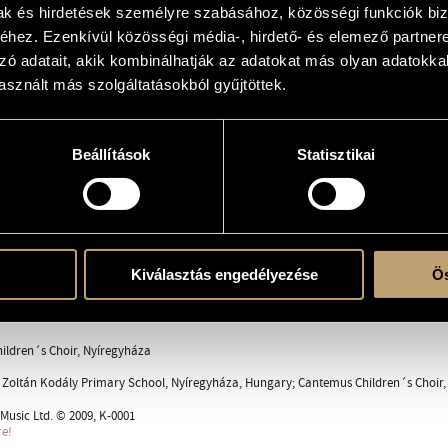
mak és hirdetések személyre szabásához, közösségi funkciók biz
hez. Ezenkívül közösségi média-, hirdető- és elemező partner
zó adatait, akik kombinálhatják az adatokat más olyan adatokka
ra
sznált más szolgáltatásokból gyűjtöttek.
hoir (S-Ms-A)
Beállítások
Statisztikai
 a csillagok / Stars at dawn
zok lépeget / Bustard moves through the stubble
tja, napnyugta / Sunrise, sunset
a ül a fán / Summer-apple sits on the tree
Kiválasztás engedélyezése
Ös
ndor
ildren´s Choir, Nyíregyháza
 Zoltán Kodály Primary School, Nyíregyháza, Hungary; Cantemus Children´s Choir,
usic Ltd. © 2009, K-0001
re!