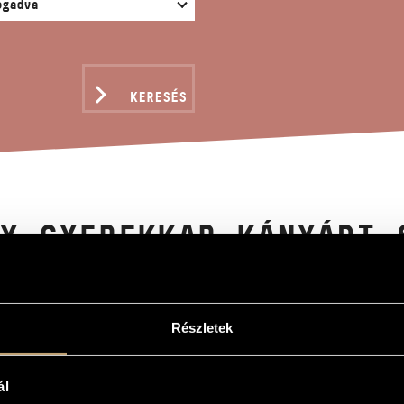
KERESÉS
Y GYEREKKAR KÁNYÁDI 
Részletek
kar Kányádi Sándor verseire
en´s Choruses to Poems by Sándor Kányádi
ál
abó