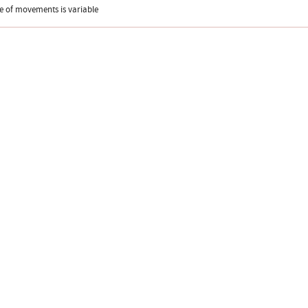
e of movements is variable
Desi
ozás
facebook oldal
YouTube csatorna