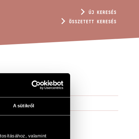
ÚJ KERESÉS
ÖSSZETETT KERESÉS
A sütikről
tosításához, valamint