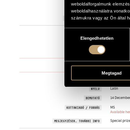
weboldalforgalmunk elemzésé
to Gábor Ko
AJÁNLÁS
weboldalhasználatra vonatko
számukra vagy az Ön által ha
2006
A MŰ KELETKEZÉSI ÉVE
Hozzájárulás
Vegyeskarra
TÍPUS
Elengedhetetlen
kiválasztása
female choir
ELŐADÓI APPARÁTUS
3 perc
IDŐTARTAM
One movem
TÉTELEK, RÉSZEK
Megtagad
liturgical
SZÖVEG
Latin
NYELV
14 December
BEMUTATÓ
MS
KOTTAKIADÓ / FORRÁS
Available he
Special priz
MEGJEGYZÉSEK, TOVÁBBI INFO