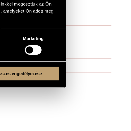
einkkel megosztjuk az Ön
l, amelyeket Ön adott meg
Marketing
szes engedélyezése