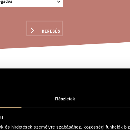
KERESÉS
CANTICUM NOVUM
Részletek
 novum
ál
 novum
mak és hirdetések személyre szabásához, közösségi funkciók biz
ra vagy vegyeskarra