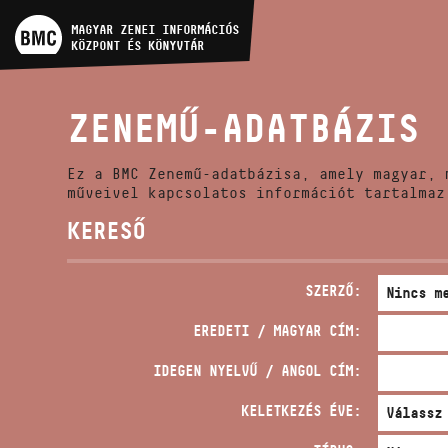
MŰVÉSZADATBÁZIS
MAGYAR ZENEI INFORMÁCIÓS
KÖZPONT ÉS KÖNYVTÁR
ZENEMŰ-ADATBÁZIS
ZENEMŰ-ADATBÁZIS
ZENEI KÖNYVTÁR, ONLINE
KATALÓGUS
Ez a BMC Zenemű-adatbázisa, amely magyar, 
műveivel kapcsolatos információt tartalmaz
KERESŐ
SZERZŐ:
EREDETI / MAGYAR CÍM:
IDEGEN NYELVŰ / ANGOL CÍM:
KELETKEZÉS ÉVE: