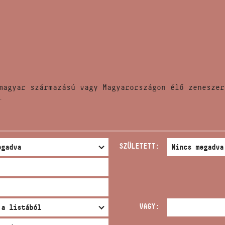
HÍREK
CÍM
VERSENYEK
EMAIL
infokozpont@bmc.hu
KIADVÁNYOK
TELEFON
magyar származású vagy Magyarországon élő zeneszer
KAPCSOLAT
.
NYITVA TARTÁS
SZÜLETETT:
VAGY: