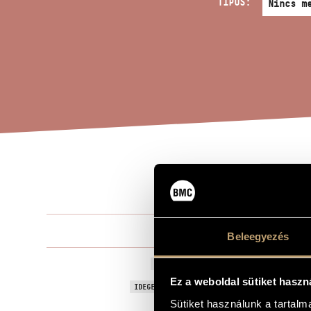
TÍPUS:
...
A MŰ CÍME
Tóth Péter
ZENESZERZŐ
Beleegyezés
...canticum
EREDETI / MAGYAR CÍM
Ez a weboldal sütiket haszn
...canticum
IDEGEN NYELVŰ / ANGOL CÍM
Sütiket használunk a tartal
Kamarakórus
ALCÍM