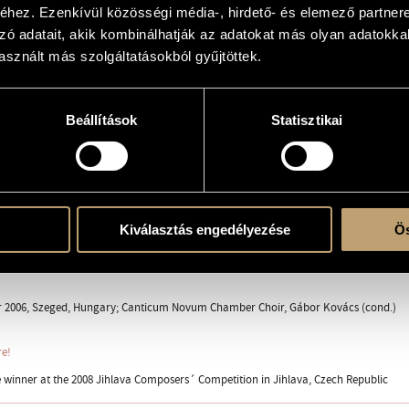
hez. Ezenkívül közösségi média-, hirdető- és elemező partner
vács and the ...canticum novum Chamber Choir
zó adatait, akik kombinálhatják az adatokat más olyan adatokka
sznált más szolgáltatásokból gyűjtöttek.
Beállítások
Statisztikai
 (S-S-A-A) or mixed choir (S-A-T-B)
ent
Kiválasztás engedélyezése
Ös
 2006, Szeged, Hungary; Canticum Novum Chamber Choir, Gábor Kovács (cond.)
re!
e winner at the 2008 Jihlava Composers´ Competition in Jihlava, Czech Republic