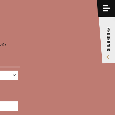
PROGRAMOK
KÉPZÉSEK
PROGRAMOK
RÓLUNK
zők
VIDEÓ GALÉRIA