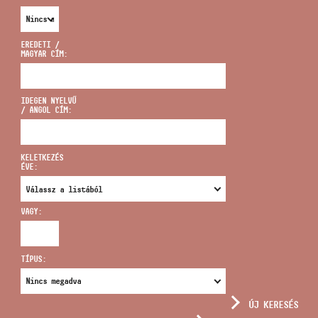
EREDETI /
MAGYAR CÍM:
CÍM
IDEGEN NYELVŰ
/ ANGOL CÍM:
EMAIL
infokozpont@bmc.hu
KELETKEZÉS
ÉVE:
TELEFON
VAGY:
NYITVA TARTÁS
TÍPUS:
ÚJ KERESÉS