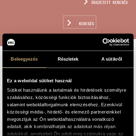
ÖSSZETETT KERESÉS
MŰVÉSZADATBÁZIS
ZENEMŰ-ADATBÁZIS
KERESÉS
ZENEI KÖNYVTÁR, ONLINE KATALÓGUS
Beleegyezés
Részletek
A sütikről
AMOR PROFANUS
A MŰ CÍME
Ez a weboldal sütiket használ
Tóth Péter
ZENESZERZŐ
Sütiket használunk a tartalmak és hirdetések személyre
Amor profanus
EREDETI /
szabásához, közösségi funkciók biztosításához,
MAGYAR CÍM
valamint weboldalforgalmunk elemzéséhez. Ezenkívül
Amor profanus
IDEGEN
közösségi média-, hirdető- és elemező partnereinkkel
NYELVŰ /
ANGOL CÍM
megosztjuk az Ön weboldalhasználatra vonatkozó
Nőikarra és népi hangszerekre
ALCÍM
adatait, akik kombinálhatják az adatokat más olyan
to Borcsa Tamási
AJÁNLÁS
adatokkal, amelyeket Ön adott meg számukra vagy az