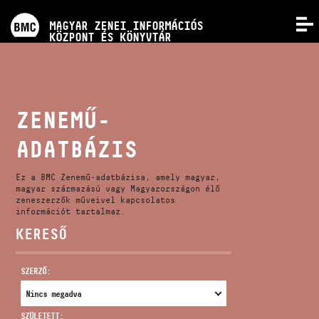
PROGRAMOK
MAGYAR ZENEI INFORMÁCIÓS
MENÜ
KÖZPONT ÉS KÖNYVTÁR
VERSENYEK
KÉPZÉSEK
ZENEMŰ-
ADATBÁZIS
KIADVÁNYOK
Ez a BMC Zenemű-adatbázisa, amely magyar,
RÓLUNK
magyar származású vagy Magyarországon élő
zeneszerzők műveivel kapcsolatos
információt tartalmaz.
KERESŐ
KAPCSOLAT
SZERZŐ:
VIDEÓ GALÉRIA
SZÜLETETT: