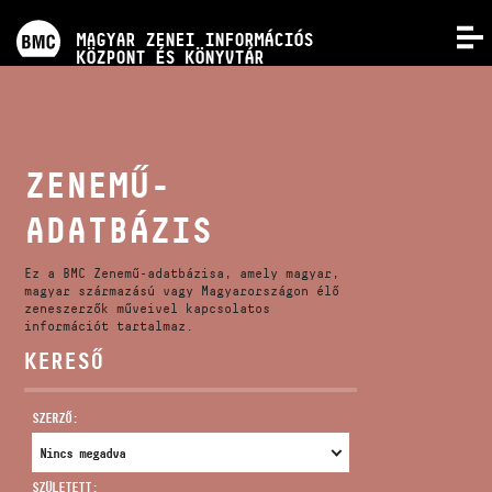
PROGRAMOK
MAGYAR ZENEI INFORMÁCIÓS
MENÜ
KÖZPONT ÉS KÖNYVTÁR
VERSENYEK
KÉPZÉSEK
ZENEMŰ-
ADATBÁZIS
KIADVÁNYOK
Ez a BMC Zenemű-adatbázisa, amely magyar,
RÓLUNK
magyar származású vagy Magyarországon élő
zeneszerzők műveivel kapcsolatos
információt tartalmaz.
KERESŐ
KAPCSOLAT
SZERZŐ:
VIDEÓ GALÉRIA
SZÜLETETT: