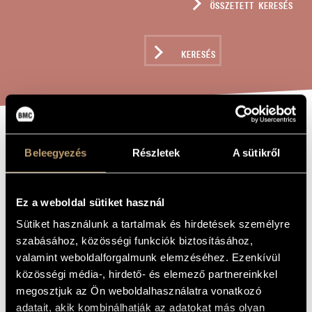
ÖSSZETETT KERESÉS
MŰVÉSZADATBÁZIS
ZENEMŰ-ADATBÁZIS
KERESÉS
ZENEI KÖNYVTÁR, ONLINE KATALÓGUS
AGNUS DEI
A MŰ CÍME
Beleegyezés
Részletek
A sütikről
Tóth Péter
ZENESZERZŐ
Ez a weboldal sütiket használ
Agnus Dei
EREDETI /
Sütiket használunk a tartalmak és hirdetések személyre
MAGYAR CÍM
szabásához, közösségi funkciók biztosításához,
Agnus Dei
IDEGEN
valamint weboldalforgalmunk elemzéséhez. Ezenkívül
NYELVŰ /
ANGOL CÍM
közösségi média-, hirdető- és elemező partnereinkkel
Vegyeskarra
ALCÍM
megosztjuk az Ön weboldalhasználatra vonatkozó
to Soma Szabó
AJÁNLÁS
adatait, akik kombinálhatják az adatokat más olyan