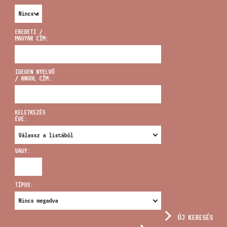
EREDETI /
MAGYAR CÍM:
CÍM
IDEGEN NYELVŰ
/ ANGOL CÍM:
EMAIL
infokozpont@bmc.hu
KELETKEZÉS
ÉVE:
TELEFON
VAGY:
NYITVA TARTÁS
TÍPUS:
ÚJ KERESÉS