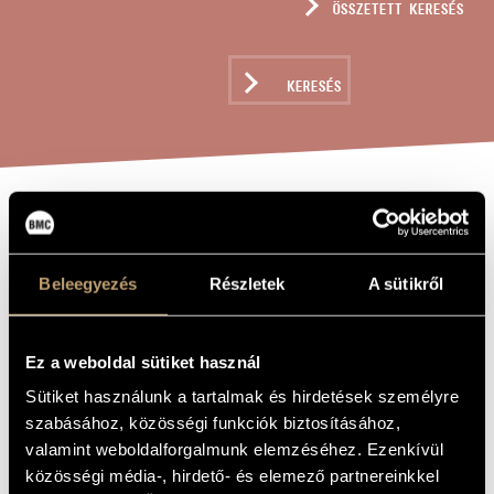
ÖSSZETETT KERESÉS
MŰVÉSZADATBÁZIS
ZENEMŰ-ADATBÁZIS
KERESÉS
ZENEI KÖNYVTÁR, ONLINE KATALÓGUS
HEGYET HÁGÉK
A MŰ CÍME
Beleegyezés
Részletek
A sütikről
Kocsár Miklós
ZENESZERZŐ
Hegyet hágék
EREDETI /
Ez a weboldal sütiket használ
MAGYAR CÍM
Mountain Climbing
IDEGEN
Sütiket használunk a tartalmak és hirdetések személyre
NYELVŰ /
szabásához, közösségi funkciók biztosításához,
ANGOL CÍM
valamint weboldalforgalmunk elemzéséhez. Ezenkívül
Hat népi imádság vegyeskarra
ALCÍM
közösségi média-, hirdető- és elemező partnereinkkel
1993
A MŰ