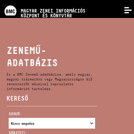
PROGRAMOK
MAGYAR ZENEI INFORMÁCIÓS
MENÜ
KÖZPONT ÉS KÖNYVTÁR
VERSENYEK
KÉPZÉSEK
ZENEMŰ-
ADATBÁZIS
KIADVÁNYOK
Ez a BMC Zenemű-adatbázisa, amely magyar,
RÓLUNK
magyar származású vagy Magyarországon élő
zeneszerzők műveivel kapcsolatos
információt tartalmaz.
KERESŐ
KAPCSOLAT
SZERZŐ:
VIDEÓ GALÉRIA
SZÜLETETT: