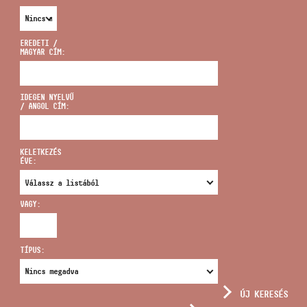
EREDETI /
MAGYAR CÍM:
CÍM
IDEGEN NYELVŰ
/ ANGOL CÍM:
EMAIL
infokozpont@bmc.hu
KELETKEZÉS
ÉVE:
TELEFON
VAGY:
NYITVA TARTÁS
TÍPUS:
ÚJ KERESÉS