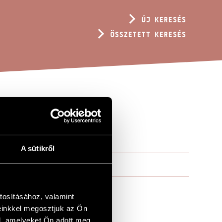
ÚJ KERESÉS
ÖSSZETETT KERESÉS
A sütikről
tosításához, valamint
einkkel megosztjuk az Ön
l, amelyeket Ön adott meg