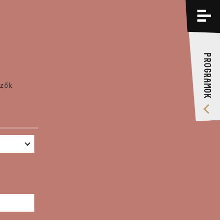
PROGRAMOK
KÉPZÉSEK
PROGRAMOK
RÓLUNK
zők
VIDEÓ GALÉRIA