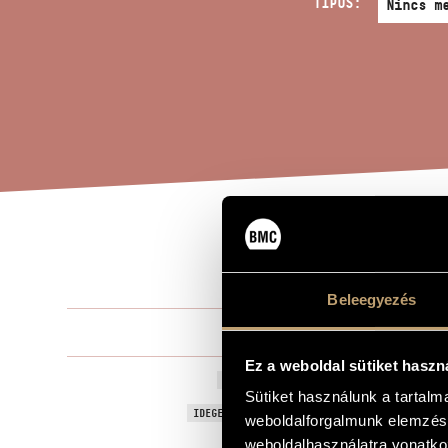
TÍPUS:
CON
A MŰ CÍME
Beleegyezés
Sugár Mikló
ZENESZERZŐ
Ez a weboldal sütiket haszn
Concede
EREDETI / MAGYAR CÍM
Sütiket használunk a tartal
Concede
IDEGEN NYELVŰ / ANGOL CÍM
weboldalforgalmunk elemzésé
Nőikarra
weboldalhasználatra vonatko
ALCÍM