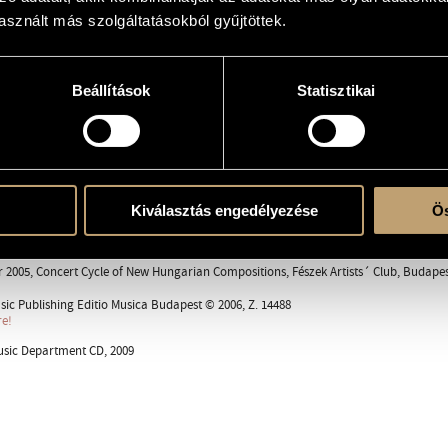
sznált más szolgáltatásokból gyűjtöttek.
Beállítások
Statisztikai
 (S-S-Ms-Ms-A-A)
ent
Kiválasztás engedélyezése
Ös
2005, Concert Cycle of New Hungarian Compositions, Fészek Artists´ Club, Budapes
sic Publishing Editio Musica Budapest © 2006, Z. 14488
re!
sic Department CD, 2009