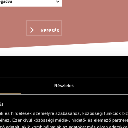
KERESÉS
CEDE
Részletek
s
ál
mak és hirdetések személyre szabásához, közösségi funkciók biz
hez. Ezenkívül közösségi média-, hirdető- és elemező partner
zó adatait, akik kombinálhatják az adatokat más olyan adatokka