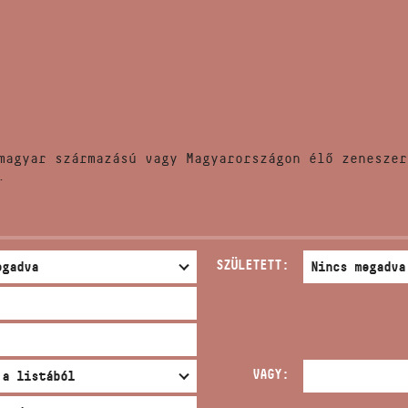
HÍREK
CÍM
VERSENYEK
EMAIL
infokozpont@bmc.hu
KIADVÁNYOK
TELEFON
magyar származású vagy Magyarországon élő zeneszer
KAPCSOLAT
.
NYITVA TARTÁS
SZÜLETETT:
VAGY: