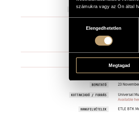
számukra vagy az Ön által ha
2005
A MŰ KELETKEZÉSI ÉVE
Hozzájárulás
Nőikarra
TÍPUS
Elengedhetetlen
kiválasztása
female choir
ELŐADÓI APPARÁTUS
31 perc
IDŐTARTAM
One movem
TÉTELEK, RÉSZEK
Megtagad
Latin
NYELV
23 November 
BEMUTATÓ
Universal Mu
KOTTAKIADÓ / FORRÁS
Available he
ETLE BTK Mu
HANGFELVÉTELEK