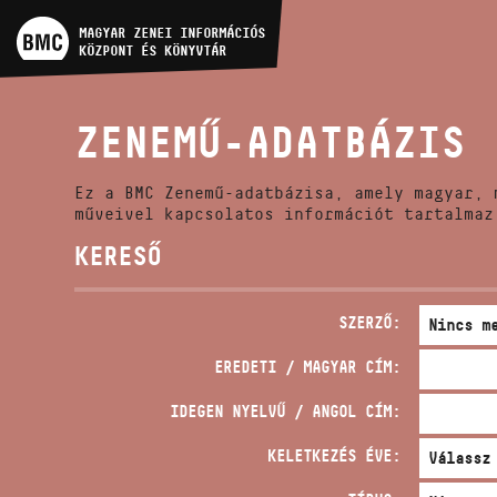
MŰVÉSZADATBÁZIS
MAGYAR ZENEI INFORMÁCIÓS
KÖZPONT ÉS KÖNYVTÁR
ZENEMŰ-ADATBÁZIS
ZENEMŰ-ADATBÁZIS
ZENEI KÖNYVTÁR, ONLINE
KATALÓGUS
Ez a BMC Zenemű-adatbázisa, amely magyar, 
műveivel kapcsolatos információt tartalmaz
KERESŐ
SZERZŐ:
EREDETI / MAGYAR CÍM:
IDEGEN NYELVŰ / ANGOL CÍM:
KELETKEZÉS ÉVE: