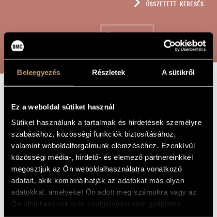
ÖSSZETETT KERESÉS
MŰVÉSZADATBÁZIS
ZENEMŰ-ADATBÁZIS
KERESÉS
ZENEI KÖNYVTÁR, ONLINE KATALÓGUS
Beleegyezés
Részletek
A sütikről
RÉGI MAGYAR
A MŰ CÍME
Ez a weboldal sütiket használ
DIÁKDALOK
Sütiket használunk a tartalmak és hirdetések személyre
szabásához, közösségi funkciók biztosításához,
valamint weboldalforgalmunk elemzéséhez. Ezenkívül
Kocsár Miklós
ZENESZERZŐ
közösségi média-, hirdető- és elemező partnereinkkel
Régi magyar diákdalok
EREDETI /
megosztjuk az Ön weboldalhasználatra vonatkozó
MAGYAR CÍM
adatait, akik kombinálhatják az adatokat más olyan
Old Hungarian Students´ Songs
IDEGEN
adatokkal, amelyeket Ön adott meg számukra vagy az
NYELVŰ /
ANGOL CÍM
Ön által használt más szolgáltatásokból gyűjtöttek.
Clarus Boys´ Choir, Kecskemét
AJÁNLÁS