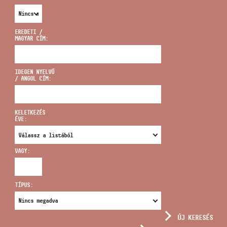
EREDETI /
MAGYAR CÍM:
CÍM
IDEGEN NYELVŰ
/ ANGOL CÍM:
EMAIL
infokozpont@bmc.hu
KELETKEZÉS
ÉVE:
TELEFON
VAGY:
NYITVA TARTÁS
TÍPUS:
ÚJ KERESÉS