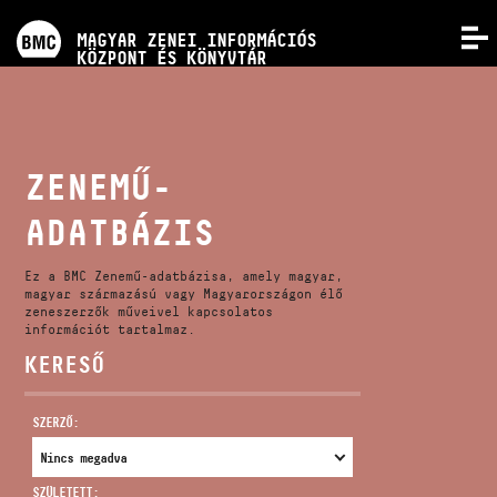
PROGRAMOK
MAGYAR ZENEI INFORMÁCIÓS
MENÜ
KÖZPONT ÉS KÖNYVTÁR
VERSENYEK
KÉPZÉSEK
ZENEMŰ-
ADATBÁZIS
KIADVÁNYOK
Ez a BMC Zenemű-adatbázisa, amely magyar,
RÓLUNK
magyar származású vagy Magyarországon élő
zeneszerzők műveivel kapcsolatos
információt tartalmaz.
KERESŐ
KAPCSOLAT
SZERZŐ:
VIDEÓ GALÉRIA
SZÜLETETT: