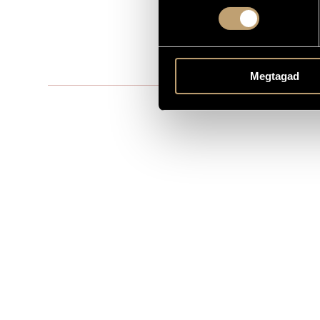
1
ELŐADÓK SZÁMA
pf.
ELŐADÓI APPARÁTUS
0 perc
IDŐTARTAM
Megtagad
Akkord Music
KOTTAKIADÓ / FORRÁS