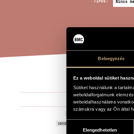
TÍPUS:
Beleegyezés
FÚG
A MŰ CÍME
Ez a weboldal sütiket haszn
Sütiket használunk a tartal
weboldalforgalmunk elemzésé
Geszler Gyö
ZENESZERZŐ
weboldalhasználatra vonatko
számukra vagy az Ön által ha
Fúga 13
EREDETI / MAGYAR CÍM
Hozzájárulás
Fugue 13
IDEGEN NYELVŰ / ANGOL CÍM
Elengedhetetlen
kiválasztása
Szólóhangsz
TÍPUS