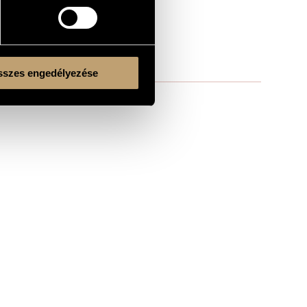
szes engedélyezése
Kulturális és Innovációs Minisztérium
Nemzeti Kulturális Alap
Ferencváros