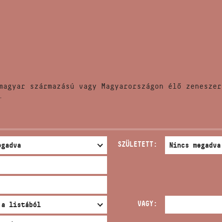
HÍREK
CÍM
VERSENYEK
EMAIL
infokozpont@bmc.hu
KIADVÁNYOK
TELEFON
magyar származású vagy Magyarországon élő zeneszer
KAPCSOLAT
.
NYITVA TARTÁS
SZÜLETETT:
VAGY: