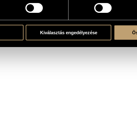
Kiválasztás engedélyezése
Ös
 Publishers, A-1063