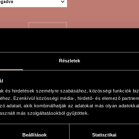
KERESÉS
Részletek
A 13
ál
mak és hirdetések személyre szabásához, közösségi funkciók biz
hez. Ezenkívül közösségi média-, hirdető- és elemező partner
rgy
zó adatait, akik kombinálhatják az adatokat más olyan adatokka
sznált más szolgáltatásokból gyűjtöttek.
Beállítások
Statisztikai
erre