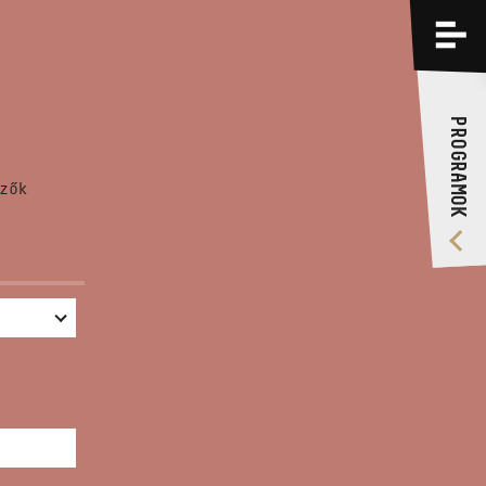
PROGRAMOK
KÉPZÉSEK
PROGRAMOK
RÓLUNK
zők
VIDEÓ GALÉRIA