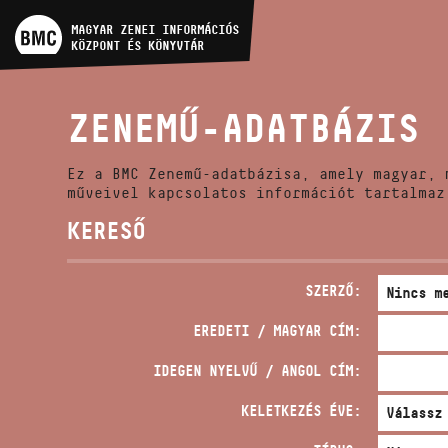
MŰVÉSZADATBÁZIS
MAGYAR ZENEI INFORMÁCIÓS
KÖZPONT ÉS KÖNYVTÁR
ZENEMŰ-ADATBÁZIS
ZENEMŰ-ADATBÁZIS
ZENEI KÖNYVTÁR, ONLINE
KATALÓGUS
Ez a BMC Zenemű-adatbázisa, amely magyar, 
műveivel kapcsolatos információt tartalmaz
KERESŐ
SZERZŐ:
EREDETI / MAGYAR CÍM:
IDEGEN NYELVŰ / ANGOL CÍM:
KELETKEZÉS ÉVE: