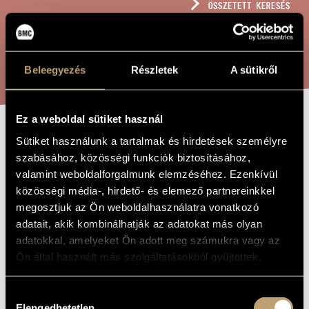
ÖSSZETETT KERESÉS
MŰVÉSZADATBÁZIS
ZENEMŰ-ADATBÁZIS
KERESÉS
Beleegyezés
Részletek
A sütikről
ZENEI KÖNYVTÁR, ONLINE KATALÓGUS
Ez a weboldal sütiket használ
VI. ZSOLTÁR
Sütiket használunk a tartalmak és hirdetések személyre
A MŰ CÍME
szabásához, közösségi funkciók biztosításához,
valamint weboldalforgalmunk elemzéséhez. Ezenkívül
Farkas Ferenc
ZENESZERZŐ
közösségi média-, hirdető- és elemező partnereinkkel
megosztjuk az Ön weboldalhasználatra vonatkozó
VI. zsoltár
EREDETI /
adatait, akik kombinálhatják az adatokat más olyan
MAGYAR CÍM
adatokkal, amelyeket Ön adott meg számukra vagy az
Psalm VI
IDEGEN
NYELVŰ /
Ön által használt más szolgáltatásokból gyűjtöttek.
ANGOL CÍM
Négyszólamú vegyeskarra
ALCÍM
Hozzájárulás
1976
A MŰ
Elengedhetetlen