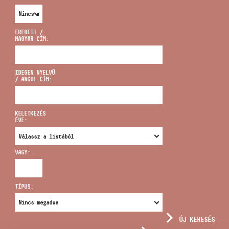
EREDETI /
MAGYAR CÍM:
CÍM
IDEGEN NYELVŰ
/ ANGOL CÍM:
EMAIL
infokozpont@bmc.hu
KELETKEZÉS
ÉVE:
TELEFON
VAGY:
NYITVA TARTÁS
TÍPUS:
ÚJ KERESÉS