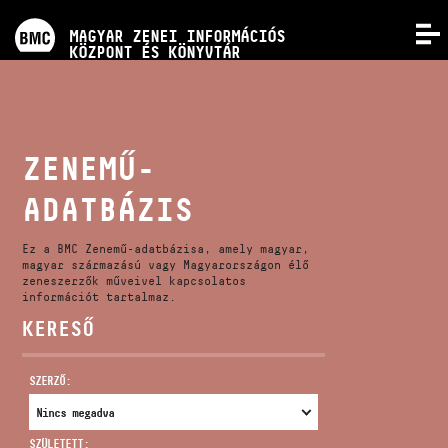
PROGRAMOK
MAGYAR ZENEI INFORMÁCIÓS
MENÜ
KÖZPONT ÉS KÖNYVTÁR
VERSENYEK
KÉPZÉSEK
ZENEMŰ-
ADATBÁZIS
KIADVÁNYOK
Ez a BMC Zenemű-adatbázisa, amely magyar,
RÓLUNK
magyar származású vagy Magyarországon élő
zeneszerzők műveivel kapcsolatos
információt tartalmaz.
KERESŐ
KAPCSOLAT
SZERZŐ:
VIDEÓ GALÉRIA
SZÜLETETT: