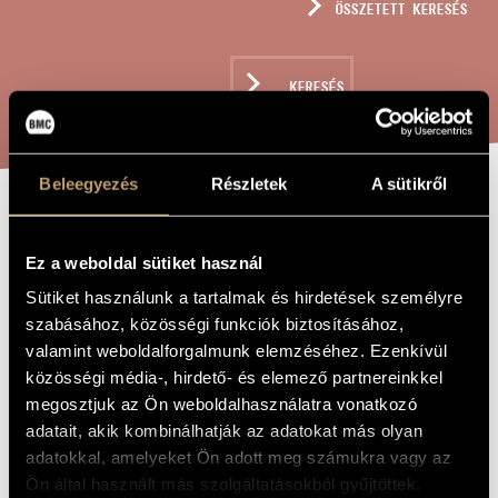
ÖSSZETETT KERESÉS
MŰVÉSZADATBÁZIS
ZENEMŰ-ADATBÁZIS
KERESÉS
ZENEI KÖNYVTÁR, ONLINE KATALÓGUS
Beleegyezés
Részletek
A sütikről
A STRING OF
A MŰ CÍME
PEARLS
Ez a weboldal sütiket használ
Sütiket használunk a tartalmak és hirdetések személyre
szabásához, közösségi funkciók biztosításához,
Farkas Ferenc
ZENESZERZŐ
valamint weboldalforgalmunk elemzéséhez. Ezenkívül
közösségi média-, hirdető- és elemező partnereinkkel
A string of pearls
EREDETI /
MAGYAR CÍM
megosztjuk az Ön weboldalhasználatra vonatkozó
A string of pearls
adatait, akik kombinálhatják az adatokat más olyan
IDEGEN
NYELVŰ /
adatokkal, amelyeket Ön adott meg számukra vagy az
ANGOL CÍM
Ön által használt más szolgáltatásokból gyűjtöttek.
Kétszólamú gyermekkara vagy magas hangokra
ALCÍM