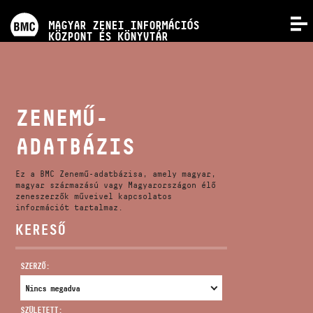
PROGRAMOK
MAGYAR ZENEI INFORMÁCIÓS
MENÜ
KÖZPONT ÉS KÖNYVTÁR
VERSENYEK
KÉPZÉSEK
ZENEMŰ-
ADATBÁZIS
KIADVÁNYOK
Ez a BMC Zenemű-adatbázisa, amely magyar,
RÓLUNK
magyar származású vagy Magyarországon élő
zeneszerzők műveivel kapcsolatos
információt tartalmaz.
KERESŐ
KAPCSOLAT
SZERZŐ:
VIDEÓ GALÉRIA
SZÜLETETT: