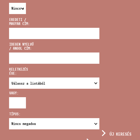
EREDETI /
MAGYAR CÍM:
CÍM
IDEGEN NYELVŰ
/ ANGOL CÍM:
EMAIL
infokozpont@bmc.hu
KELETKEZÉS
ÉVE:
TELEFON
VAGY:
NYITVA TARTÁS
TÍPUS:
ÚJ KERESÉS