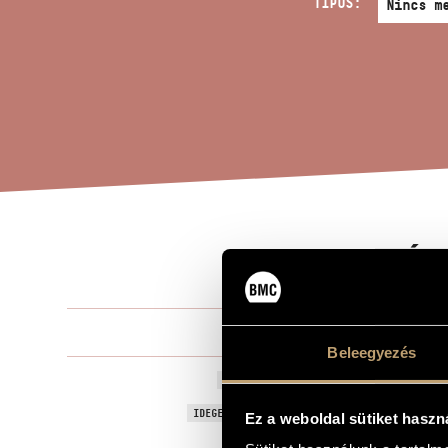
TÍPUS:
NÉP
A MŰ CÍME
Farkas Fere
ZENESZERZŐ
Beleegyezés
Népdalszona
EREDETI / MAGYAR CÍM
Folk Song S
IDEGEN NYELVŰ / ANGOL CÍM
Ez a weboldal sütiket haszn
Nagybőgőre 
ALCÍM