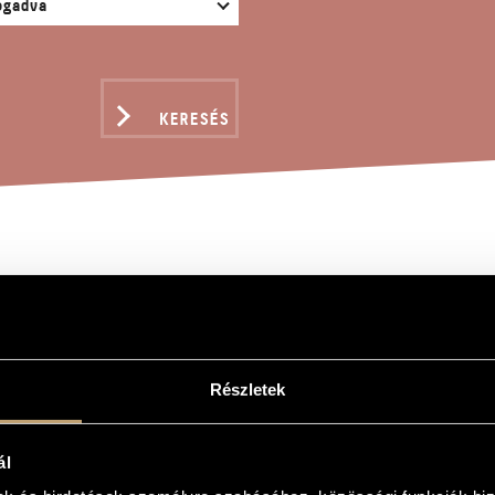
KERESÉS
DALSZONATINA
nc
Részletek
tina
onatina
ál
vagy fagottra vagy csellóra és zongorára