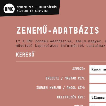
MŰVÉSZADATBÁZIS
MAGYAR ZENEI INFORMÁCIÓS
KÖZPONT ÉS KÖNYVTÁR
ZENEMŰ-ADATBÁZIS
ZENEMŰ-ADATBÁZIS
ZENEI KÖNYVTÁR, ONLINE
KATALÓGUS
Ez a BMC Zenemű-adatbázisa, amely magyar, 
műveivel kapcsolatos információt tartalmaz
KERESŐ
SZERZŐ:
EREDETI / MAGYAR CÍM:
IDEGEN NYELVŰ / ANGOL CÍM:
KELETKEZÉS ÉVE: