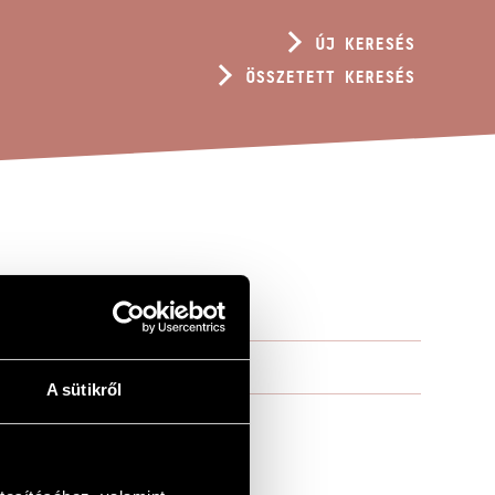
ÚJ KERESÉS
ÖSSZETETT KERESÉS
A sütikről