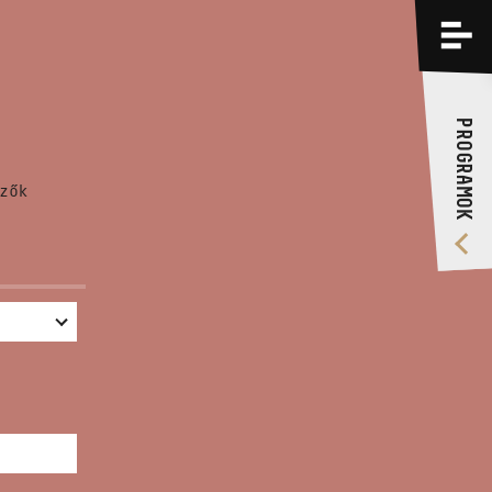
PROGRAMOK
KÉPZÉSEK
PROGRAMOK
RÓLUNK
zők
VIDEÓ GALÉRIA