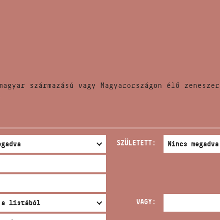
HÍREK
CÍM
VERSENYEK
EMAIL
infokozpont@bmc.hu
KIADVÁNYOK
TELEFON
magyar származású vagy Magyarországon élő zeneszer
KAPCSOLAT
.
NYITVA TARTÁS
SZÜLETETT:
VAGY: