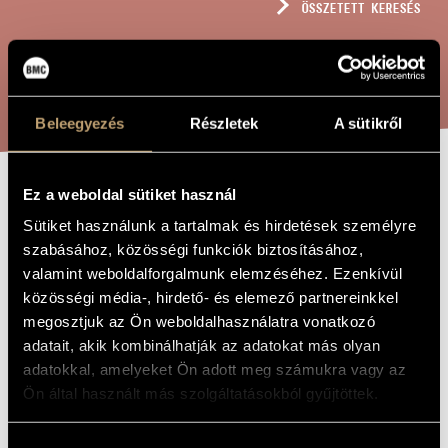
ÖSSZETETT KERESÉS
MŰVÉSZADATBÁZIS
ZENEMŰ-ADATBÁZIS
KERESÉS
ZENEI KÖNYVTÁR, ONLINE KATALÓGUS
Beleegyezés
Részletek
A sütikről
Ez a weboldal sütiket használ
KÉT SVÁJCI
A MŰ CÍME
Sütiket használunk a tartalmak és hirdetések személyre
NÉPDAL
szabásához, közösségi funkciók biztosításához,
valamint weboldalforgalmunk elemzéséhez. Ezenkívül
közösségi média-, hirdető- és elemező partnereinkkel
Veress Sándor
ZENESZERZŐ
megosztjuk az Ön weboldalhasználatra vonatkozó
Két svájci népdal
adatait, akik kombinálhatják az adatokat más olyan
EREDETI /
MAGYAR CÍM
adatokkal, amelyeket Ön adott meg számukra vagy az
Zwei Schweizerische Volkslieder / Two Swiss Folksongs
IDEGEN
Ön által használt más szolgáltatásokból gyűjtöttek.
NYELVŰ /
ANGOL CÍM
Kétszólamú gyermekkarra
ALCÍM
Hozzájárulás