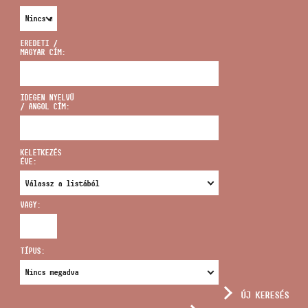
EREDETI /
MAGYAR CÍM:
CÍM
IDEGEN NYELVŰ
/ ANGOL CÍM:
EMAIL
infokozpont@bmc.hu
KELETKEZÉS
ÉVE:
TELEFON
VAGY:
NYITVA TARTÁS
TÍPUS:
ÚJ KERESÉS