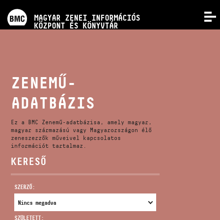
PROGRAMOK
MAGYAR ZENEI INFORMÁCIÓS
MENÜ
KÖZPONT ÉS KÖNYVTÁR
VERSENYEK
KÉPZÉSEK
ZENEMŰ-
ADATBÁZIS
KIADVÁNYOK
Ez a BMC Zenemű-adatbázisa, amely magyar,
RÓLUNK
magyar származású vagy Magyarországon élő
zeneszerzők műveivel kapcsolatos
információt tartalmaz.
KERESŐ
KAPCSOLAT
SZERZŐ:
VIDEÓ GALÉRIA
SZÜLETETT: