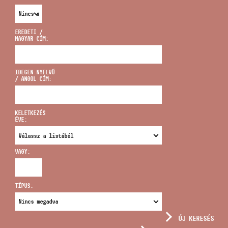
EREDETI /
MAGYAR CÍM:
CÍM
IDEGEN NYELVŰ
/ ANGOL CÍM:
EMAIL
infokozpont@bmc.hu
KELETKEZÉS
ÉVE:
TELEFON
VAGY:
NYITVA TARTÁS
TÍPUS:
ÚJ KERESÉS