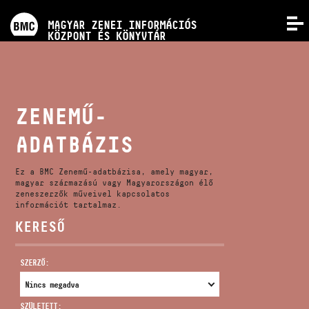
PROGRAMOK
MAGYAR ZENEI INFORMÁCIÓS
MENÜ
KÖZPONT ÉS KÖNYVTÁR
VERSENYEK
KÉPZÉSEK
ZENEMŰ-
ADATBÁZIS
KIADVÁNYOK
Ez a BMC Zenemű-adatbázisa, amely magyar,
RÓLUNK
magyar származású vagy Magyarországon élő
zeneszerzők műveivel kapcsolatos
információt tartalmaz.
KERESŐ
KAPCSOLAT
SZERZŐ:
VIDEÓ GALÉRIA
SZÜLETETT: