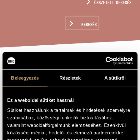
ÖSSZETETT KERESÉS
MŰVÉSZADATBÁZIS
ZENEMŰ-ADATBÁZIS
KERESÉS
ZENEI KÖNYVTÁR, ONLINE KATALÓGUS
ELEGIA PER
A MŰ CÍME
BARITONO, ARPA
Beleegyezés
Részletek
A sütikről
E ARCHI /
ELÉGIA
Ez a weboldal sütiket használ
BARITONRA,
Sütiket használunk a tartalmak és hirdetések személyre
HÁRFÁRA ÉS
szabásához, közösségi funkciók biztosításához,
VONÓSOKRA
valamint weboldalforgalmunk elemzéséhez. Ezenkívül
közösségi média-, hirdető- és elemező partnereinkkel
megosztjuk az Ön weboldalhasználatra vonatkozó