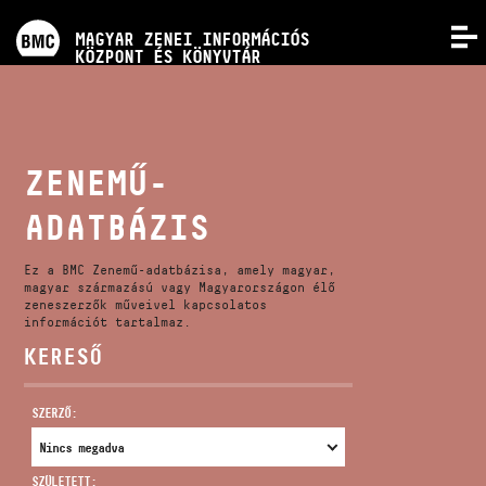
PROGRAMOK
MAGYAR ZENEI INFORMÁCIÓS
MENÜ
KÖZPONT ÉS KÖNYVTÁR
VERSENYEK
KÉPZÉSEK
ZENEMŰ-
ADATBÁZIS
KIADVÁNYOK
Ez a BMC Zenemű-adatbázisa, amely magyar,
RÓLUNK
magyar származású vagy Magyarországon élő
zeneszerzők műveivel kapcsolatos
információt tartalmaz.
KERESŐ
KAPCSOLAT
SZERZŐ:
VIDEÓ GALÉRIA
SZÜLETETT: