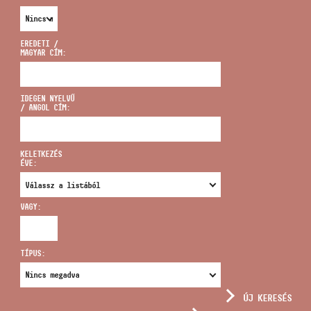
EREDETI /
MAGYAR CÍM:
CÍM
IDEGEN NYELVŰ
/ ANGOL CÍM:
EMAIL
infokozpont@bmc.hu
KELETKEZÉS
ÉVE:
TELEFON
VAGY:
NYITVA TARTÁS
TÍPUS:
ÚJ KERESÉS