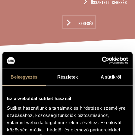
ÖSSZETETT KERESÉS
MŰVÉSZADATBÁZIS
ZENEMŰ-ADATBÁZIS
KERESÉS
ZENEI KÖNYVTÁR, ONLINE KATALÓGUS
CINQUE CANTI
A MŰ CÍME
SU TESTI DI
Beleegyezés
Részletek
A sütikről
ATTILA JÓZSEF
/ ÖT DAL
Ez a weboldal sütiket használ
JÓZSEF ATTILA
Sütiket használunk a tartalmak és hirdetések személyre
VERSEIRE
szabásához, közösségi funkciók biztosításához,
valamint weboldalforgalmunk elemzéséhez. Ezenkívül
közösségi média-, hirdető- és elemező partnereinkkel
Veress Sándor
ZENESZERZŐ